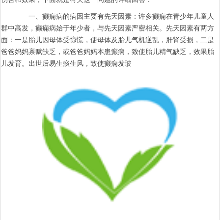
一、癫痫病的病因主要有先天因素：许多癫痫在青少年儿童人
群中高发，癫痫病始于年少者，与先天因素严密相关。先天因素有两方
面：一是胎儿因母体受惊慌，使母体及胎儿气机逆乱，肝肾受损，二是
爸爸妈妈禀赋缺乏，或爸爸妈妈本患癫痫，致使胎儿精气缺乏，效果胎
儿发育。出世后易生痰生风，致使癫痫发玻