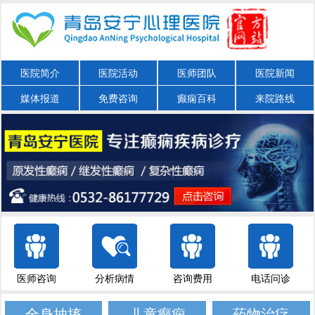
医院简介
医院活动
医师团队
医院新闻
媒体报道
免费咨询
癫痫百科
来院路线
医师咨询
分析病情
咨询费用
电话问诊
全身抽搐
儿童癫痫
药物治疗