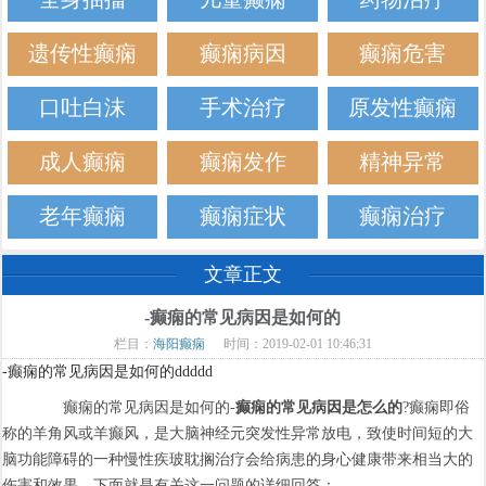
遗传性癫痫
癫痫病因
癫痫危害
口吐白沫
手术治疗
原发性癫痫
成人癫痫
癫痫发作
精神异常
老年癫痫
癫痫症状
癫痫治疗
文章正文
-癫痫的常见病因是如何的
栏目：
海阳癫痫
时间：2019-02-01 10:46:31
-癫痫的常见病因是如何的ddddd
癫痫的常见病因是如何的-
癫痫的常见病因是怎么的
?癫痫即俗
称的羊角风或羊癫风，是大脑神经元突发性异常放电，致使时间短的大
脑功能障碍的一种慢性疾玻耽搁治疗会给病患的身心健康带来相当大的
伤害和效果，下面就是有关这一问题的详细回答：