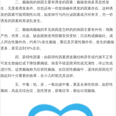
二、癫痫病的病因主要有诱发的因素：癫痫发病多系忽然发
生，无显着诱发条件。但也还有一些发病确有诱发的因素存在。这种诱
发的因素可能周期性出现，如发病可与内分泌因素或月经有关，另一些
诱发的因素则系凌乱发生。
三、癫痫病癫痫的常见病因是怎样的的病因主要有外伤：颅脑
产伤，伤害，出血、缺血能致使局部脑安排变软，日后构成癫痫灶。成
人闭合性脑外伤，约有5%发生癫痫，重症及开展性脑外伤，发生的癫痫
更多，甚至达到30%左右。
四、获得性因素：由获得性因素诱发脑结构异常或代谢不正常
可发生致痫灶或下降惊厥阈值。病变不错是限局性或充满性，停止性或
进行性。这类癫痫称为症状性癫痫。在症状性癫痫中，遗传的原因也可
能起到十分重要的效果，在小儿时期尤其这样。
五、中毒：铅，汞，一氧化碳中毒，累及全身性疾病，如肝性
脑病，高血压综合症，急性肾炎，尿毒症等，都会出现癫痫。