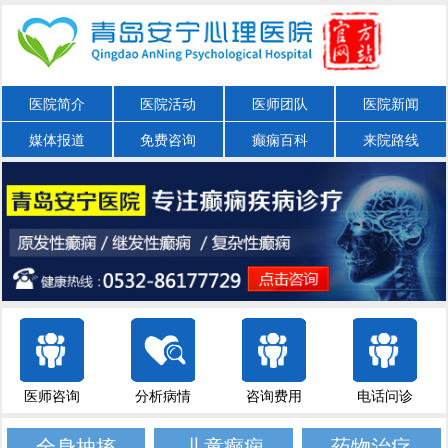
医院简介
医院活动
医师团队
医院新闻
媒体报道
免费咨询
癫痫百科
来院路线
医师咨询
分析病情
咨询费用
电话问诊
全身抽搐
儿童癫痫
药物治疗