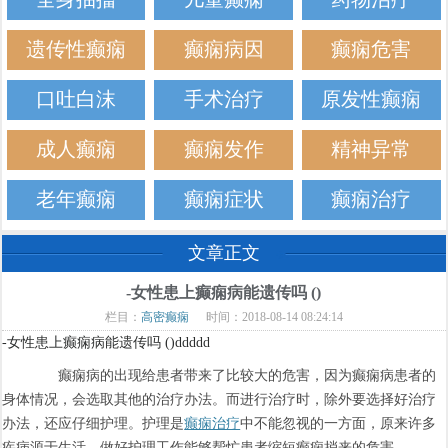
遗传性癫痫
癫痫病因
癫痫危害
口吐白沫
手术治疗
原发性癫痫
成人癫痫
癫痫发作
精神异常
老年癫痫
癫痫症状
癫痫治疗
文章正文
-女性患上癫痫病能遗传吗 ()
栏目：
高密癫痫
时间：2018-08-14 08:24:14
-女性患上癫痫病能遗传吗 ()ddddd
癫痫病的出现给患者带来了比较大的危害，因为癫痫病患者的
身体情况，会选取其他的治疗办法。而进行治疗时，除外要选择好治疗
办法，还应仔细护理。护理是
癫痫治疗
中不能忽视的一方面，原来许多
疾病源于生活，做好护理工作能够帮忙患者缩短癫痫捎来的危害。