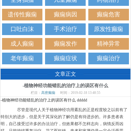
遗传性癫痫
癫痫病因
癫痫危害
口吐白沫
手术治疗
原发性癫痫
成人癫痫
癫痫发作
精神异常
老年癫痫
癫痫症状
癫痫治疗
文章正文
-植物神经功能错乱的治疗上的误区有什么
栏目：
高密癫痫
时间：2019-02-18 13:48:55
-植物神经功能错乱的治疗上的误区有什么 ddddd
尽管是现代人关于植物神经功用紊乱的正是程度较之以前有了
特别大的进步，但是关于其深化的了解仍是有待进步的。许多患者表
明，自己接受过许多的办法治疗，但效果都不怎样志向，病情反而凶
猛，只能持续重复治疗，花了冤枉钱，患者和家属仍是一定会活受罪。