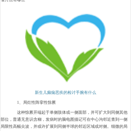
新生儿癫痫恶疾的检讨手腕有什么
1、局灶性阵挛性惊厥
这种惊厥开端起于单侧肢体或一侧面部，并可扩大到同侧其他
部位，普通无意识含糊，发病时的脑电图描记可在中心沟邻近查到一侧
局限性高幅尖波，并或许扩展到同侧半球的邻近区域或对侧。细微的局