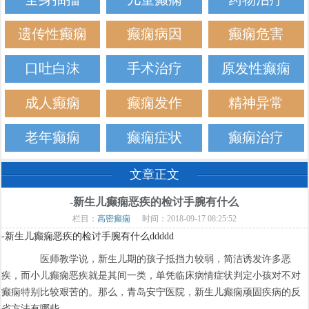
遗传性癫痫
癫痫病因
癫痫危害
口吐白沫
手术治疗
原发性癫痫
成人癫痫
癫痫发作
精神异常
老年癫痫
癫痫症状
癫痫治疗
文章正文
-新生儿癫痫恶疾的检讨手腕有什么
栏目：
高密癫痫
时间：2018-09-17 08:25:52
-新生儿癫痫恶疾的检讨手腕有什么ddddd
医师教学说，新生儿期的孩子抵挡力较弱，简洁诱发许多恶
疾，而小儿癫痫恶疾就是其间一类，单凭临床病情症状判定小孩对不对
癫痫特别比较艰苦的。那么，青岛安宁医院，新生儿癫痫顽固疾病的反
省方法有哪些