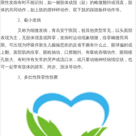
限性发病有时不能识别，如一侧肢体或指（趾）的略微颤抖或强直，肢
体的共同动作，如上肢的摆钟样动作、双下肢的踩踏板样动作等。
2、藐小发病
又称为细微发病，青岛安宁医院，较其他类型常见，以头面部
表现为主，无肢体强直或阵挛，发病时运动现象细微，痉挛幽微而局
限。可出现为呼吸停新生儿癫痫恶疾的反省手腕有什么止、眼球偏斜或
上翻、面部肌肉痉挛、眼睑抽动、口唇颤抖、有吸吮吞咽动作、眼睛瞳
孔散大、有时伴有失常的哭声或流口水，或只要动物神经病情症状，也
可一起带有肢体的踏车、跨步、游泳等动作。
3、多灶性阵挛性惊厥