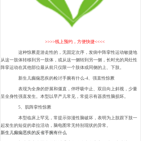
>>>>线上预约，方便快捷<<<<
这种惊厥是游走性的，无固定次序，发病中阵挛性运动敏捷地
从这一肢体转移到另一肢体，或从这一侧转到另一侧，长时光的局灶性
阵挛运动在其他部位最从前只仅限一个肢体或同侧的上、下肢。
新生儿癫痫恶疾的检讨手腕有什么-4、强直性惊厥
表现为全身的舒展和僵直，伴呼吸中止、双目向上斜视，少量
呈全身性强直发生。本型以早产儿常见，常提示有器质性脑损坏。
5、肌阵挛性惊厥
本型临床上罕见，常提示弥漫性脑破坏，表明为上肢跟下肢一
起发生的短促的牵拉活动，脑电图常无特别现状的异常。
新生儿癫痫恶疾的反省手腕有什么