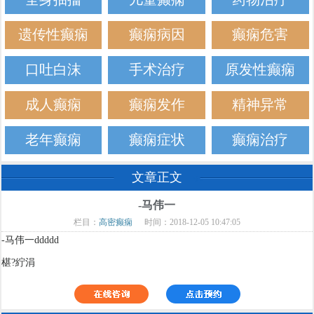
遗传性癫痫
癫痫病因
癫痫危害
口吐白沫
手术治疗
原发性癫痫
成人癫痫
癫痫发作
精神异常
老年癫痫
癫痫症状
癫痫治疗
文章正文
-马伟一
栏目：
高密癫痫
时间：2018-12-05 10:47:05
-马伟一ddddd
椹?紵涓