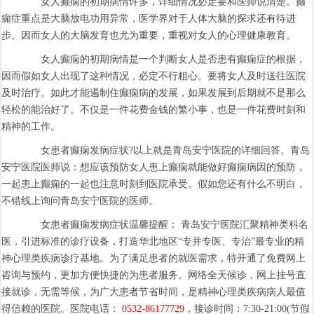
女人癫痫的初期病情许多，详细情况必定要和医师说清楚。癫
痫症重点是大脑放电功用异常，医学界对于人体大脑的探求还有待进
步。因而女人的大脑发育也尤为重要，重视对女人的心理健康教育。
女人癫痫的初期病情是一个判断女人是否患有癫痫症的根据，
因而假如女人出现了这种情况，必定不行粗心。要将女人及时送往医院
及时治疗。如此才能遏制住癫痫病的发展，如果发展到后期就不是那么
轻松的能治好了。不仅是一件花费金钱的繁小事，也是一件花费时刻和
精神的工作。
女患者癫痫发病症状?以上就是青岛安宁医院的详细回答。青岛
安宁医院医师说：想应该预防女人患上癫痫就能做好癫痫病因的预防，
一起患上癫痫的一起也注意时刻到医院承受。假如您还有什么不明白，
不错线上询问青岛安宁医院的医师。
女患者癫痫发病症状温馨提醒： 青岛安宁医院汇聚精神类科名
医，引进标准的诊疗设备，打造华北地区“专并专医、专治”最专业的精
神心理类疾病诊疗基地。为了满足患者的就医需求，特开通了免费网上
咨询与预约，更加方便快捷的为患者服务。网络全天候诊，网上挂号直
接就诊，无需等候，为广大患者节省时间，是精神心理类疾病病人最值
得信赖的医院。医院电话：
0532-86177729
，接诊时间：7:30-21:00(节假