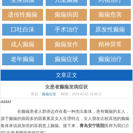
遗传性癫痫
癫痫病因
癫痫危害
口吐白沫
手术治疗
原发性癫痫
成人癫痫
癫痫发作
精神异常
老年癫痫
癫痫症状
癫痫治疗
文章正文
女患者癫痫发病症状
栏目：
癫痫症状
时间：2019-02-02 14:50:21
ddddd
在癫痫患者人群傍边存在着一种杰出集体，患有癫痫的女人，
源于癫痫的病因多的因素累及女人生理特点，女人朋友比较其他的癫痫
集体来说就加倍的容易患上癫痫。接下来，
青岛安宁医院
医师为我们介
绍“女患者癫痫发病症状”。