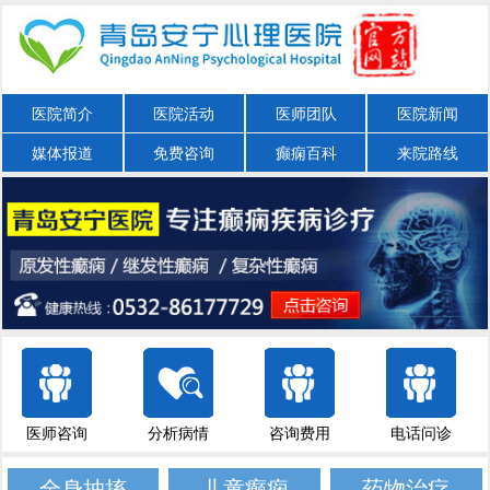
医院简介
医院活动
医师团队
医院新闻
媒体报道
免费咨询
癫痫百科
来院路线
医师咨询
分析病情
咨询费用
电话问诊
全身抽搐
儿童癫痫
药物治疗