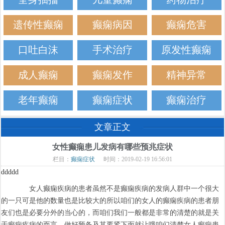
遗传性癫痫
癫痫病因
癫痫危害
口吐白沫
手术治疗
原发性癫痫
成人癫痫
癫痫发作
精神异常
老年癫痫
癫痫症状
癫痫治疗
文章正文
女性癫痫患儿发病有哪些预兆症状
栏目：
癫痫症状
时间：2019-02-19 16:56:01
ddddd
女人癫痫疾病的患者虽然不是癫痫疾病的发病人群中一个很大
的一只可是他的数量也是比较大的所以咱们的女人的癫痫疾病的患者朋
友们也是必要分外的当心的，而咱们我们一般都是非常的清楚的就是关
于癫痫疾病的而言，做好预备及其要紧下面就让哦咱们清楚女人癫痫患