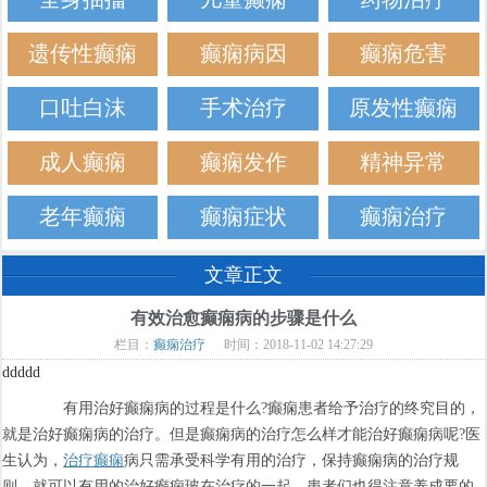
遗传性癫痫
癫痫病因
癫痫危害
口吐白沫
手术治疗
原发性癫痫
成人癫痫
癫痫发作
精神异常
老年癫痫
癫痫症状
癫痫治疗
文章正文
有效治愈癫痫病的步骤是什么
栏目：
癫痫治疗
时间：2018-11-02 14:27:29
ddddd
有用治好癫痫病的过程是什么?癫痫患者给予治疗的终究目的，
就是治好癫痫病的治疗。但是癫痫病的治疗怎么样才能治好癫痫病呢?医
生认为，
治疗癫痫
病只需承受科学有用的治疗，保持癫痫病的治疗规
则，就可以有用的治好癫痫玻在治疗的一起，患者们也得注意养成要的