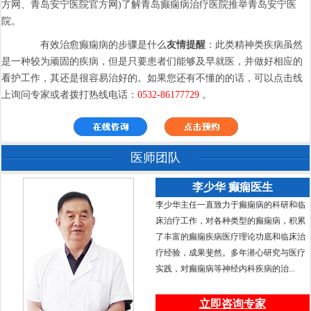
方网、青岛安宁医院官方网)了解青岛癫痫病治疗医院推举青岛安宁医
院。
有效治愈癫痫病的步骤是什么
友情提醒
：此类精神类疾病虽然
是一种较为顽固的疾病，但是只要患者们能够及早就医，并做好相应的
看护工作，其还是很容易治好的。如果您还有不懂的的话，可以点击线
上询问专家或者拨打热线电话：
0532-86177729
。
医师团队
李少华 癫痫医生
李少华主任一直致力于癫痫病的科研和临
床治疗工作，对各种类型的癫痫病，积累
了丰富的癫痫疾病医疗理论功底和临床治
疗经验，成果斐然。多年潜心研究与医疗
实践，对癫痫病等神经内科疾病的治...
立即咨询专家