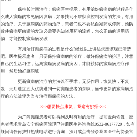
保持长时间治疗：癫痫医生提示，有用治好癫痫病的过程是什
么成人癫痫的常见病因发病，如果找到不错彻底控制发病的方法，有用
的治疗。关于癫痫病的药物治疗，患者们也不要私自减药或停药，预防
致使癫痫更凶猛的发玻必需要先知晓用药的流程，怎么正确的运用药
物，才能控制癫痫病发玻
有用治好癫痫病的过程是什么?经过以上讲述您应该现已清楚
吧。医生提示患者，只要保持癫痫病的治疗，做好癫痫病的护理，注意
自己的生活习惯，远离癫痫病发病的病因，才能获得的癫痫病治疗作
用，然后治好癫痫玻
更新癫痫病治疗的方法以不手术，无反作用，恢复快，不复
发，无后遗症五大优势遭到一切癫痫患者的亲睐，当作更新的癫痫病治
疗的方法被评为当今治疗癫痫病的方法。
>>>想要快点康复，我这有妙招<<<
为广阔癫痫患者可以得到及时有用的治疗，提前走向恢复，应
患者需求青岛安宁癫痫医院现已注册医生咨询热线0532-86177729，如有
疑问请任何拨打热线电话进行咨询、预订或点击登录我国医生药协会官