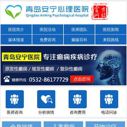
医院简介
医院活动
医师团队
医院新闻
媒体报道
免费咨询
癫痫百科
来院路线
医师咨询
分析病情
咨询费用
电话问诊
全身抽搐
儿童癫痫
药物治疗