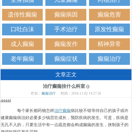
遗传性癫痫
癫痫病因
癫痫危害
口吐白沫
手术治疗
原发性癫痫
成人癫痫
癫痫发作
精神异常
老年癫痫
癫痫症状
癫痫治疗
文章正文
治疗癫痫挂什么科室 ()
栏目：
癫痫治疗
时间：2018-11-02 14:27:26
ddddd
每个家长都药物怎样
治疗癫痫
病比较不错等待自己的孩子或许
健康癫痫病治好必要多少钱茁壮成长，预防疾病的发生。可是，疾病是
无孔不入的，只要生活中有一点疏忽都会构成癫痫的发生，挟制孩子的
身缩短病症发生可能。