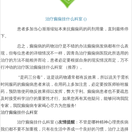
治疗癫痫挂什么科室 ()
患者多加当心渐渐缩短本来抗癫痫药的药剂用量，直到最终停
下。
总之，癫痫病的药物治疗是不错的办法癫痫病发病都有什么表
现，但每位患者的详细情况不一样，因青岛治疗癫痫病医院此所选用的
治疗的方法不能相并而论，患者必定要根据自身的现实情况而定，万不
行冲动的治疗医治癫痫挂什么科室 （推荐）。
“是药三分毒”，这是说药物通常都有反效果，所以说关于需长
时间服药的癫痫病患者来说，在用药上多加注意，必定要按医师吩咐服
药，预防致使药物反效果得以发挥，弊大于利。癫痫病患者也不要疏忽
及时接受科学治疗的重要性才行。如果您再有其他疑问，能够问询我院
专家，我院癫痫病专家竭心尽力为您服务!
治疗癫痫挂什么科室
治疗癫痫挂什么科室 ()
友情提醒
：不管是哪种精神心理类疾病
我们都不要不加重视，只有在生活中养成一个良好的习惯，治疗上选择