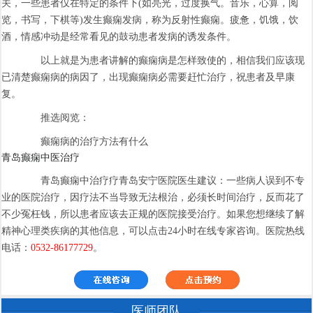
关，一些患者仅在特定的条件下(如亮光，过度换气。音乐，心算，阅
览，书写，下棋等)发生癫痫发病，称为反射性癫痫。疲惫，饥饿，饮
酒，情感冲动是经常看见的鼓动患者发病的诱发条件。
以上就是为患者讲解的癫痫病是怎样致使的，相信我们应该现
已清楚癫痫病的病因了，出现癫痫病必需要赶忙治疗，祝患者及早康
复。
推选阅览：
癫痫病的治疗方法有什么
青岛癫痫中医治疗
青岛癫痫中治疗疗青岛安宁医院医生建议：一些病人误到不专
业的医院治疗，因疗法不当导致无法根治，必须长时间治疗，反而花了
不少冤枉钱，所以患者应该去正规的医院接受治疗。如果您想继续了解
精神心理类疾病的其他信息，可以点击24小时在线专家咨询。医院热线
电话：
0532-86177729
。
医师团队