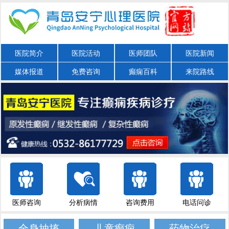
医院简介
医院活动
医师团队
医院新闻
媒体报道
免费咨询
癫痫百科
来院路线
医师咨询
分析病情
咨询费用
电话问诊
全身抽搐
儿童癫痫
药物治疗