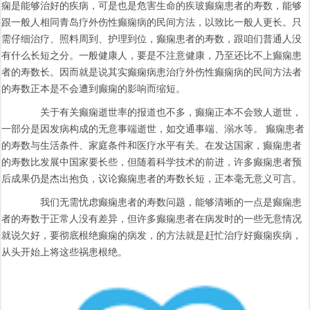
痫是能够治好的疾病，可是也是危害生命的疾玻癫痫患者的寿数，能够
跟一般人相同青岛疗外伤性癫痫病的民间方法，以致比一般人更长。只
需仔细治疗、照料周到、护理到位，癫痫患者的寿数，跟咱们普通人没
有什么长短之分。一般健康人，要是不注意健康，乃至还比不上癫痫患
者的寿数长。因而就是说其实癫痫病患治疗外伤性癫痫病的民间方法者
的寿数正本是不会遭到癫痫的影响而缩短。
关于有关癫痫逝世率的报道也不多，癫痫正本不会致人逝世，
一部分是因发病构成的无意事端逝世，如交通事端、溺水等。 癫痫患者
的寿数与生活条件、家庭条件和医疗水平有关。在发达国家，癫痫患者
的寿数比发展中国家要长些，但随着科学技术的前进，许多癫痫患者预
后成果仍是杰出抱负，议论癫痫患者的寿数长短，正本毫无意义可言。
我们无需忧虑癫痫患者的寿数问题，能够清晰的一点是癫痫患
者的寿数于正常人没有差异，但许多癫痫患者在病发时的一些无意情况
就说欠好，要彻底根绝癫痫的病发，的方法就是赶忙治疗好癫痫疾病，
从头开始上将这些祸患根绝。