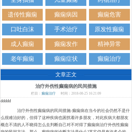
遗传性癫痫
癫痫病因
癫痫危害
口吐白沫
手术治疗
原发性癫痫
成人癫痫
癫痫发作
精神异常
老年癫痫
癫痫症状
癫痫治疗
文章正文
治疗外伤性癫痫病的民间措施
栏目：
癫痫治疗
时间：2018-08-25 16:21:09
ddddd
治疗外伤性癫痫病的民间措施-癫痫病在当今的社会仍然不是什
么很难治好的，但得了这种疾病也困扰着许多朋友，对此疾病大都朋友
概念不清的人不晓得怎么去判断自己对不对得了癫痫病治疗外伤性癫痫
病的民间方法，那么，癫痫病的诊断方法是什么?其实仍是有许多个的。