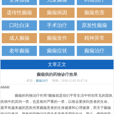
遗传性癫痫
癫痫病因
癫痫危害
口吐白沫
手术治疗
原发性癫痫
成人癫痫
癫痫发作
精神异常
老年癫痫
癫痫症状
癫痫治疗
文章正文
癫痫病的药物诊疗效果
栏目：
癫痫治疗
时间：2018-12-05 10:47:14
ddddd
癫痫的药物治疗作用?癫痫就是咱们平常生活中特别常见的固执
疾病中的其间一类，也是相对严重的一类，以致会要挟到患者的生命。
最早有越来越的恶疾伤害癫痫患者的生体健康和心理健康，而关于癫痫
的治疗来说，死板的药物治疗是许多病患选用的办法，那么，癫痫的药