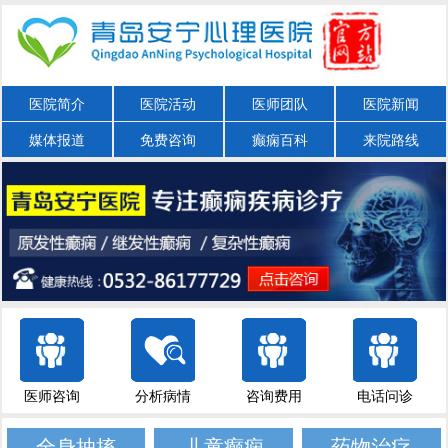
医院简介
医院活动
医师团队
医院新闻
媒体报道
免费咨询
癫痫百科
来院路线
医师咨询
分析病情
咨询费用
电话问诊
全身抽搐
儿童癫痫
药物治疗