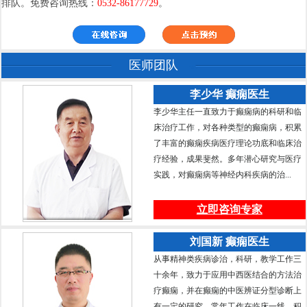
排队。免费咨询热线：
0532-86177729
。
医师团队
李少华 癫痫医生
李少华主任一直致力于癫痫病的科研和临
床治疗工作，对各种类型的癫痫病，积累
了丰富的癫痫疾病医疗理论功底和临床治
疗经验，成果斐然。多年潜心研究与医疗
实践，对癫痫病等神经内科疾病的治...
立即咨询专家
刘国新 癫痫医生
从事精神类疾病诊治，科研，教学工作三
十余年，致力于应用中西医结合的方法治
疗癫痫，并在癫痫的中医辨证分型诊断上
有一定的研究。常年工作在临床一线，积