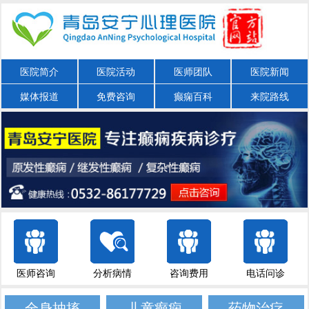
医院简介
医院活动
医师团队
医院新闻
媒体报道
免费咨询
癫痫百科
来院路线
医师咨询
分析病情
咨询费用
电话问诊
全身抽搐
儿童癫痫
药物治疗