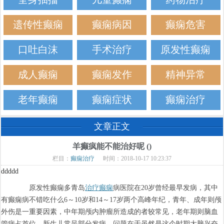
遗传性癫痫
癫痫病因
癫痫危害
口吐白沫
手术治疗
原发性癫痫
成人癫痫
癫痫发作
精神异常
老年癫痫
癫痫症状
癫痫治疗
文章正文
羊癫疯能不能治好呢 ()
栏目：
癫痫治疗
时间：2018-10-17 10:23:37
ddddd
原发性癫痫多青岛
治疗癫痫
病医院在20岁曾经最早发病，其中
有癫痫病不错吃什么6～10岁和14～17岁两个高峰年纪，青年、成年则颅
外伤是一重要因素，中年期颅内肿瘤所造成的者较常见，老年期则脑血
管病占首位。新生儿常呈部分发病，问题在于虽然是这个时期大脑兴奋