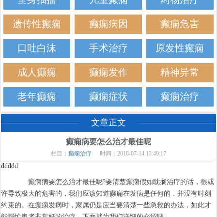
遗传性癫痫
癫痫病因
癫痫危害
口吐白沫
手术治疗
原发性癫痫
成人癫痫
癫痫发作
精神异常
老年癫痫
癫痫症状
癫痫治疗
文章正文
癫痫病要怎么治才最佳呢
栏目：
癫痫治疗
时间：2018-07-14 13:49:17
ddddd
癫痫病要怎么治才最佳呢?要清楚癫痫假如耽搁治疗的话，很或
许导致极大的危害的，我们应该知道癫痫在发病是任何的，并没有时刻
约束的。在癫痫发病时，家属仍是应当要清楚一些急救的办法，如此才
能帮忙患者非常好的治疗。下面就为我们详细的介绍吧。