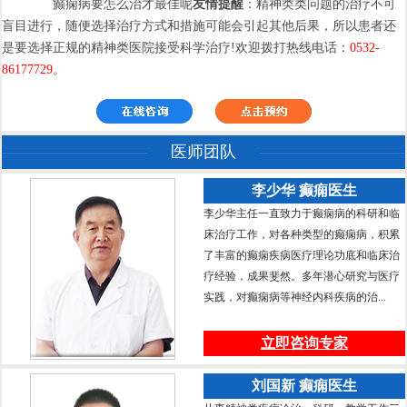
癫痫病要怎么治才最佳呢
友情提醒
：精神类类问题的治疗不可
盲目进行，随便选择治疗方式和措施可能会引起其他后果，所以患者还
是要选择正规的精神类医院接受科学治疗!欢迎拨打热线电话：
0532-
86177729
。
医师团队
李少华 癫痫医生
李少华主任一直致力于癫痫病的科研和临
床治疗工作，对各种类型的癫痫病，积累
了丰富的癫痫疾病医疗理论功底和临床治
疗经验，成果斐然。多年潜心研究与医疗
实践，对癫痫病等神经内科疾病的治...
立即咨询专家
刘国新 癫痫医生