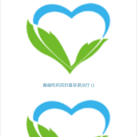
癫痫吃药回归最容易治疗 ()