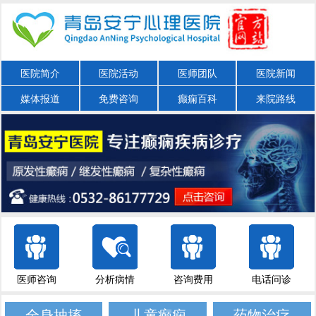
医院简介
医院活动
医师团队
医院新闻
媒体报道
免费咨询
癫痫百科
来院路线
医师咨询
分析病情
咨询费用
电话问诊
全身抽搐
儿童癫痫
药物治疗