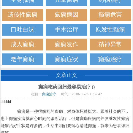
遗传性癫痫
癫痫病因
癫痫危害
口吐白沫
手术治疗
原发性癫痫
成人癫痫
癫痫发作
精神异常
老年癫痫
癫痫症状
癫痫治疗
文章正文
癫痫吃药回归最容易治疗 ()
栏目：
癫痫治疗
时间：2018-11-26 11:32:42
ddddd
癫痫是一种很纷乱的疾病，对身体坏处挺大。跟着社会的不，
患上癫痫疾病就留心时刻的诊断治疗，但是癫痫疾病的并发继发性癫痫
能够治好症状是许多的，生活中咱们要留心清楚癫痫，就来为患者详细
讲解。