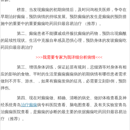
榜首、当发现癫痫的初期病情后，及时问询相关医师，争夺在
早期治好癫痫，预防病情的持续发展。预防癫痫的发生是癫痫的预防措
施中的重要中的重要癫痫吃药回归最容易治疗 （推荐）。
第二、癫痫患者不能骤减或停服抗癫痫的药物，预防出现癫酰
的延续性现状。生活中克服自卑感及恐惧心理，预防身体的发玻癫痫吃
药回归最容易治疗
>>>我需要专家为我详细分析病情<<<
第三、增强身体训练，保证起居有规则，忌烟酒等对身体有相
应的影响的食物。平时的生活里癫痫癫痫病的初期病情有哪些患者需求
做到不开车、游水、，如果有癫痫发病的征兆，必需要立刻卧倒，预防
摔伤。
第四、现在对癫痫做、精确、清晰的病史、做好体格查看及神
经系统青岛
治疗癫痫
病专科医院查看、脑电图查看、及有关实验室青岛
治癫痫医院查看，是癫痫的诊断的最主要的依据癫痫吃药回归最容易治
疗 （推荐）。