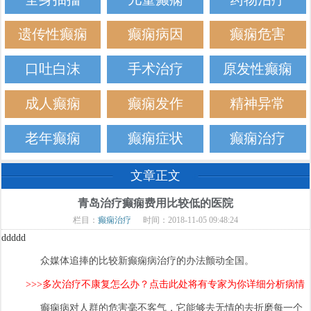
遗传性癫痫
癫痫病因
癫痫危害
口吐白沫
手术治疗
原发性癫痫
成人癫痫
癫痫发作
精神异常
老年癫痫
癫痫症状
癫痫治疗
文章正文
青岛治疗癫痫费用比较低的医院
栏目：
癫痫治疗
时间：2018-11-05 09:48:24
ddddd
众媒体追捧的比较新癫痫病治疗的办法颤动全国。
>>>多次治疗不康复怎么办？点击此处将有专家为你详细分析病情
癫痫病对人群的危害毫不客气，它能够去无情的去折磨每一个