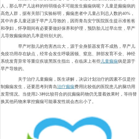
人，那么早产儿这样的特弱领会不可能发生癫痫病呢？儿童是癫痫病的
高危人群，据有关部门实验标明，癫痫患者中儿童占到总人数的40%，
其中许多儿童还源于早产儿导致的，因而青岛安宁医院医生提示准爸爸
和孕妇，怀孕期间有必要要做好保养和护理，预防胎儿过早出世，早产
儿导致癫痫病的几率是特别大的。
早产对胎儿的危害杰出大，源于全身脏器发育不成熟，早产儿
免疫功用存在缺点，经常会发生呼吸困顿、窒息、肺部发育不全、神经
系统发育异常等重症疾玻黑医生指出，在临床上有些
儿童癫痫
病是源于
早产导致的。
关于治疗儿童癫痫，医生讲解，决议计划治疗的因素不仅是控
制癫痫发生，还要思考到青岛
治疗癫痫
费用比较低的医院患儿的脑功用
发育情况。当使用2-3种比较符合的抗癫痫药物仍无显着效果时，等待替
换其他药物来掌控癫痫可能暴发性就会杰出小了。