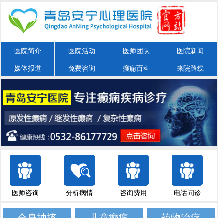
医院简介
医院活动
医师团队
医院新闻
媒体报道
免费咨询
癫痫百科
来院路线
医师咨询
分析病情
咨询费用
电话问诊
全身抽搐
儿童癫痫
药物治疗