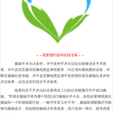
→→我要预约咨询在线专家←←
癫痫手术办法多样，术中多种手术办法结合能够进步手术效
果。术中皮层及脑深部脑电图监测很要害，纠正颅外脑电图的误差，对
断定癫痫灶更准确，术中皮层脑电图监测可有效预防遗失癫痫灶及评价
术后效果，这也还有利进步手术效果。
能看到关于手术治好还要诱发人们的注意醒脑开窍不错治癫
痫。“即便在癫痫手青岛哪个医院治疗癫痫好术今后，依然必要继续服抗
癫痫药一个时期稳固疗效，一般半年至几年不等”，癫痫医师醒脑开窍能
够治癫痫提示，假如期间癫痫没有再发病，或只发病一两次，能考虑逐