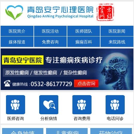
医院简介
医院活动
医师团队
医院新闻
媒体报道
免费咨询
癫痫百科
来院路线
医师咨询
分析病情
咨询费用
电话问诊
全身抽搐
儿童癫痫
药物治疗