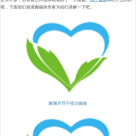
呢，下面咱们就请癫痫病专家为咱们讲解一下吧。
醒脑开窍不错治癫痫