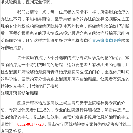
渐减轻药量，直到完全停药。
我们要清晰一点，每一位患者的病情不一样，所选用的治疗的
办法也不同，不能相并而论。至于患者治疗的办法的选择必须要先去正
规的专业的权威的癫痫病医院接受体系的检查，癫痫病能够治好吗诊断
后，医师会根据患者的现实情况来拟定最适合患者的治疗醒脑开窍能够
治癫痫办法，只要这样才能够更好更快的将疾病给
青岛癫痫病医院
哪家
好彻底治愈。
关于癫痫的治疗大部分选取的治疗办法应该是药物的治疗。癫
痫的治疗是一个特别费时间的进程，这就要患者占有极杰出的心理，并
且要醒脑开窍能够治癫痫有青岛治疗癫痫病医院的耐心，重视休息时间
的科学性。健康的养分也要跟上醒脑开窍不错治癫痫。让患者有满足的
精神对立疾病，让治疗赶开疾玻
醒脑开窍能够治癫痫
醒脑开窍不错治癫痫以上就是青岛安宁医院精神类专家的介
绍。专家提议患者到正规的，专业的医院进行详细检查，然后再选择适
当的治疗的手法，以达到佳效果。如需知道更多健康信息和治疗的手法
请拨打：
0532-86177729
，青岛安宁医院精神类专家将为您提供实时线上
询问及答疑。