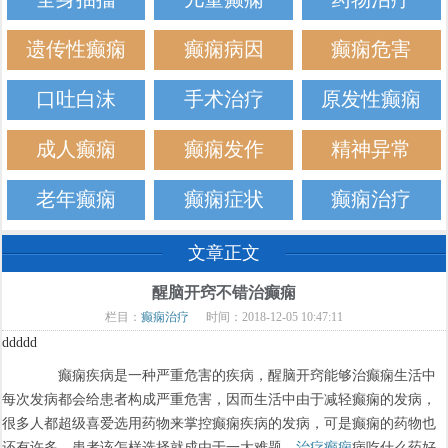
遗传性癫痫
癫痫病因
癫痫危害
口吐白沫
手术治疗
原发性癫痫
成人癫痫
癫痫发作
精神异常
老年癫痫
癫痫症状
癫痫治疗
文章正文
醒脑开窍不错治癫痫
栏目：
癫痫治疗
时间：2018-12-05 10:47:11
ddddd
癫痫疾病是一种严重危害的疾病，醒脑开窍能够治癫痫生活中
每次发病都会给患者构成严重危害，因而生活中由于减轻癫痫的发病，
很多人都超级喜爱选用药物来掌控癫痫疾病的发病，可是癫痫的药物也
还有许多，患者该怎样选择就成由于一大难题。
治疗癫痫
病吃什么药好