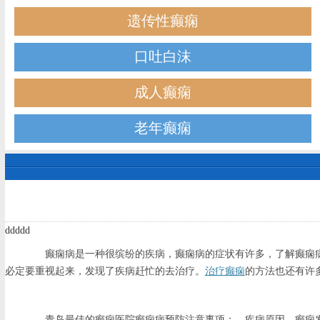
遗传性癫痫
口吐白沫
成人癫痫
老年癫痫
ddddd
癫痫病是一种很缤纷的疾病，癫痫病的症状有许多，了解癫痫病
必定要重视起来，发现了疾病赶忙的去治疗。
治疗癫痫
的方法也还有许
青岛最佳的癫痫医院癫痫病预防注意事项：、疾病原因，癫痫发