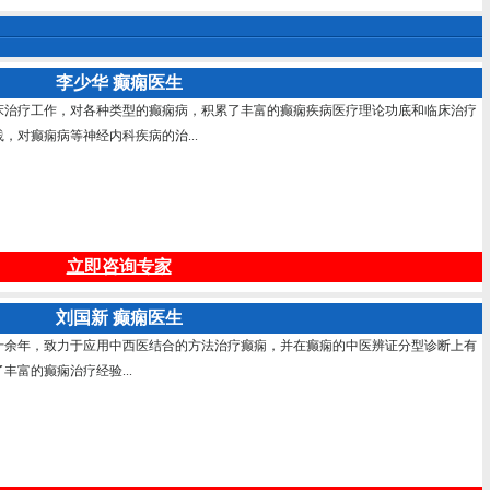
李少华 癫痫医生
床治疗工作，对各种类型的癫痫病，积累了丰富的癫痫疾病医疗理论功底和临床治疗
，对癫痫病等神经内科疾病的治...
立即咨询专家
刘国新 癫痫医生
十余年，致力于应用中西医结合的方法治疗癫痫，并在癫痫的中医辨证分型诊断上有
富的癫痫治疗经验...