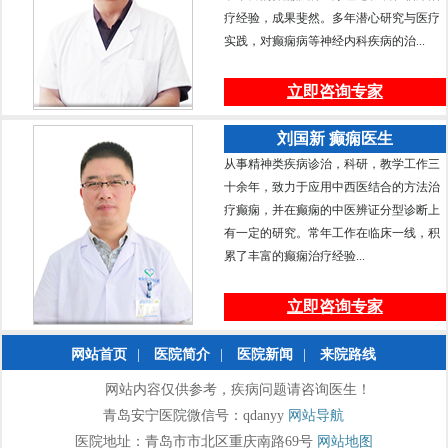
疗经验，成果斐然。多年潜心研究与医疗
实践，对癫痫病等神经内科疾病的治...
立即咨询专家
刘国新 癫痫医生
从事精神类疾病诊治，科研，教学工作三
十余年，致力于应用中西医结合的方法治
疗癫痫，并在癫痫的中医辨证分型诊断上
有一定的研究。常年工作在临床一线，积
累了丰富的癫痫治疗经验...
立即咨询专家
网站首页
|
医院简介
|
医院新闻
|
来院路线
网站内容仅供参考，疾病问题请咨询医生！
青岛安宁医院微信号：qdanyy
网站导航
医院地址：青岛市市北区重庆南路69号
网站地图