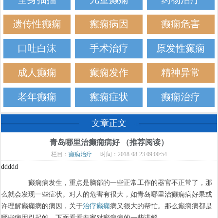
遗传性癫痫
癫痫病因
癫痫危害
口吐白沫
手术治疗
原发性癫痫
成人癫痫
癫痫发作
精神异常
老年癫痫
癫痫症状
癫痫治疗
文章正文
青岛哪里治癫痫病好 （推荐阅读）
栏目：
癫痫治疗
时间：2018-08-23 09:00:54
ddddd
癫痫病发生，重点是脑部的一些正常工作的器官不正常了，那
么就会发现一些症状。对人的危害有很大，如青岛哪里治癫痫病好果或
许理解癫痫病的病因，关于
治疗癫痫
病又很大的帮忙。那么癫痫病都是
哪些病因引起的。下面看看专家对癫痫病的一些讲解。