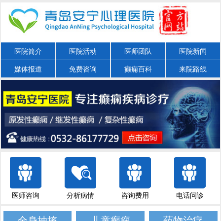
医院简介
医院活动
医师团队
医院新闻
媒体报道
免费咨询
癫痫百科
来院路线
医师咨询
分析病情
咨询费用
电话问诊
全身抽搐
儿童癫痫
药物治疗