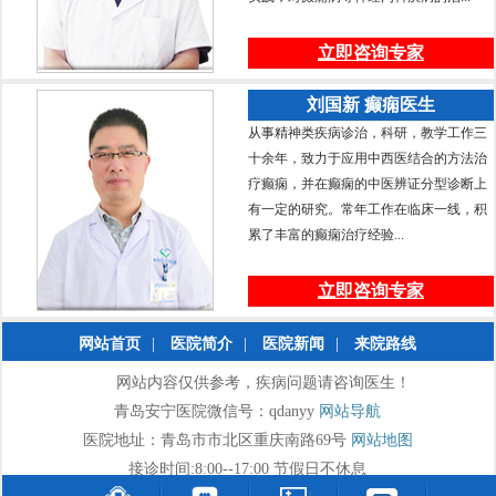
立即咨询专家
刘国新 癫痫医生
从事精神类疾病诊治，科研，教学工作三
十余年，致力于应用中西医结合的方法治
疗癫痫，并在癫痫的中医辨证分型诊断上
有一定的研究。常年工作在临床一线，积
累了丰富的癫痫治疗经验...
立即咨询专家
网站首页
|
医院简介
|
医院新闻
|
来院路线
网站内容仅供参考，疾病问题请咨询医生！
青岛安宁医院微信号：qdanyy
网站导航
医院地址：青岛市市北区重庆南路69号
网站地图
接诊时间:8:00--17:00 节假日不休息