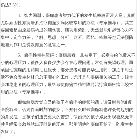
仍达3.6%。
4、智力阑珊：癫痫患者智力低下的发生机率较正常人高，其间
尤以顽固性癫痫居多治疗癫痫疾病比较常用的办法（专家推荐）。其主
要因素是由原发病构成的脑伤害、脑功用紊乱，天然就能引起留心力不
集中，定向力差，了解、思想、分析、判断、回忆、核算等也无法预防
地遭到作用是诱发癫痫的危害之一。
5、癫痫性精神障碍：癫痫患者一旦被定下，必定会给他带来不
小的心理压力，很多人多多少少会存在心理问题，常会有失望心理。而
顽固性癫痫的用药期往往很长，部分患者可能要毕生用药，加之平时生
活不免会发生林林总总不顺心的工作，尤其是与疾病相关的工作，经常
会加剧患者的心理压力，最终致使癫痫性精神障碍治疗癫痫疾病比较常
用的办法（专家推荐）。
假如给我发觉自己的孩子有癫痫的症状的话，请及时带他们到
医院就医，否则伴着时刻的改换，不知什么时候癫痫就也许会勾起别的
的并发症，是孩子们遭受更大的苦楚，假如您的孩子累及出现喜怒无常
并且经常会忽然就出现吐逆的现象，那阐明他的癫痫开始了一阵发生并
发症了。