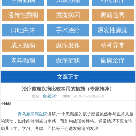
遗传性癫痫
癫痫病因
癫痫危害
口吐白沫
手术治疗
原发性癫痫
成人癫痫
癫痫发作
精神异常
老年癫痫
癫痫症状
癫痫治疗
文章正文
治疗癫痫疾病比较常用的措施（专家推荐）
栏目：
癫痫治疗
时间：2018-11-21 09:38:08
ddddd
青岛癫痫病医院
讲解,一个患癫痫的孩子应当虽然参与正常儿童
的活动，如此能够削减自卑感，预防构成孤独性格。通常情况下应允许
病儿上学。学习、考虑、回忆等不会诱发癫痫的发玻