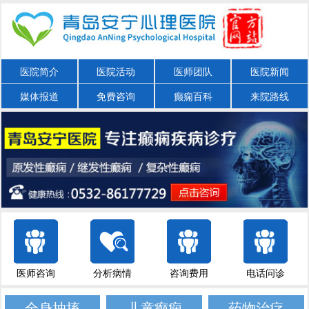
医院简介
医院活动
医师团队
医院新闻
媒体报道
免费咨询
癫痫百科
来院路线
医师咨询
分析病情
咨询费用
电话问诊
全身抽搐
儿童癫痫
药物治疗