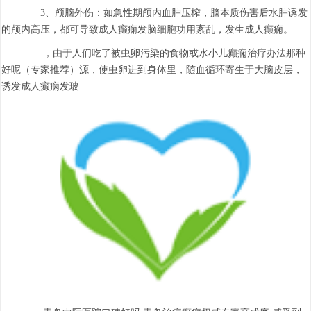
3、颅脑外伤：如急性期颅内血肿压榨，脑本质伤害后水肿诱发
的颅内高压，都可导致成人癫痫发脑细胞功用紊乱，发生成人癫痫。
，由于人们吃了被虫卵污染的食物或水小儿癫痫治疗办法那种
好呢（专家推荐）源，使虫卵进到身体里，随血循环寄生于大脑皮层，
诱发成人癫痫发玻