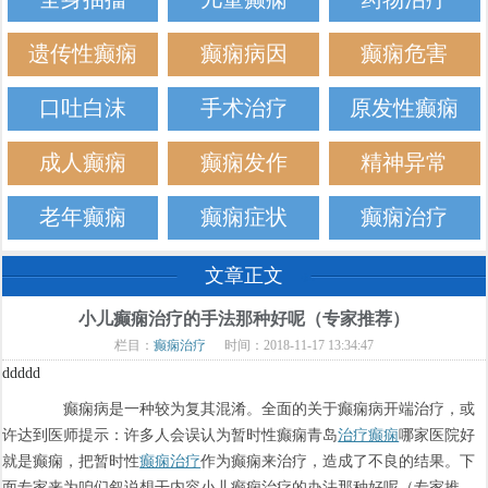
遗传性癫痫
癫痫病因
癫痫危害
口吐白沫
手术治疗
原发性癫痫
成人癫痫
癫痫发作
精神异常
老年癫痫
癫痫症状
癫痫治疗
文章正文
小儿癫痫治疗的手法那种好呢（专家推荐）
栏目：
癫痫治疗
时间：2018-11-17 13:34:47
ddddd
癫痫病是一种较为复其混淆。全面的关于癫痫病开端治疗，或
许达到医师提示：许多人会误认为暂时性癫痫青岛
治疗癫痫
哪家医院好
就是癫痫，把暂时性
癫痫治疗
作为癫痫来治疗，造成了不良的结果。下
面专家来为咱们叙说想干内容小儿癫痫治疗的办法那种好呢（专家推