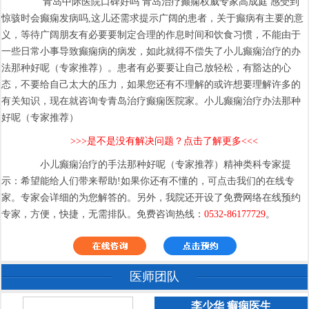
青岛中际医院口碑好吗 青岛治疗癫痫权威专家高成庭 感受到
惊骇时会癫痫发病吗,这儿还需求提示广阔的患者，关于癫病有主要的意
义，等待广阔朋友有必要要制定合理的作息时间和饮食习惯，不能由于
一些日常小事导致癫痫病的病发，如此就得不偿失了小儿癫痫治疗的办
法那种好呢（专家推荐）。患者有必要要让自己放轻松，有豁达的心
态，不要给自己太大的压力，如果您还有不理解的或许想要理解许多的
有关知识，现在就咨询专青岛治疗癫痫医院家。小儿癫痫治疗办法那种
好呢（专家推荐）
>>>是不是没有解决问题？点击了解更多<<<
小儿癫痫治疗的手法那种好呢（专家推荐）精神类科专家提
示：希望能给人们带来帮助!如果你还有不懂的，可点击我们的在线专
家。专家会详细的为您解答的。另外，我院还开设了免费网络在线预约
专家，方便，快捷，无需排队。免费咨询热线：
0532-86177729
。
医师团队
李少华 癫痫医生