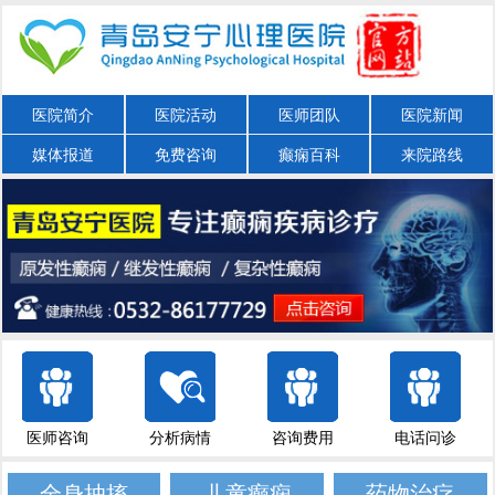
医院简介
医院活动
医师团队
医院新闻
媒体报道
免费咨询
癫痫百科
来院路线
医师咨询
分析病情
咨询费用
电话问诊
全身抽搐
儿童癫痫
药物治疗