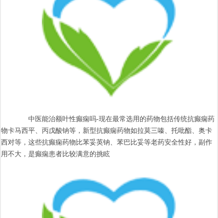
中医能治额叶性癫痫吗-现在最常选用的药物包括传统抗癫痫药
物卡马西平、丙戊酸钠等，新型抗癫痫药物如拉莫三嗪、托吡酯、奥卡
西对等，这些抗癫痫药物比苯妥英钠、苯巴比妥等老药安全性好，副作
用不大，是癫痫患者比较满意的挑眩