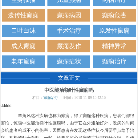
遗传性癫痫
癫痫病因
癫痫危害
口吐白沫
手术治疗
原发性癫痫
成人癫痫
癫痫发作
精神异常
老年癫痫
癫痫症状
癫痫治疗
文章正文
中医能治额叶性癫痫吗
栏目：
癫痫治疗
时间：2018-11-09 15:42:16
ddddd
羊角风这种疾病也称为癫痫，得了癫痫这种疾病，患者们都很
害怕，惊骇中医能治额叶性癫痫吗，由于它在外难治好外，发病的时间
会给患者构成不小的伤害，因而患者在发现这些症状今后要早点给予治
疗，积极的配合医师。一起，还要多留心发病的症状都有什么呢，以便