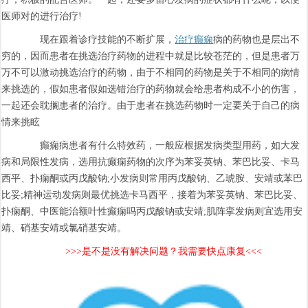
医师对的进行治疗!
现在跟着诊疗技能的不断扩展，
治疗癫痫
病的药物也是层出不
穷的，因而患者在挑选治疗药物的进程中就是比较苍茫的，但是患者万
万不可以激动挑选治疗的药物，由于不相同的药物是关于不相同的病情
来挑选的，假如患者假如选错治疗的药物就会给患者构成不小的伤害，
一起还会耽搁患者的治疗。由于患者在挑选药物时一定要关于自己的病
情来挑眩
癫痫病患者有什么特效药，一般应根据发病类型用药，如大发
病和局限性发病，选用抗癫痫药物的次序为苯妥英钠、苯巴比妥、卡马
西平、扑痫酮或丙戊酸钠;小发病则常用丙戊酸钠、乙琥胺、安靖或苯巴
比妥;精神运动发病则最优挑选卡马西平，接着为苯妥英钠、苯巴比妥、
扑痫酮、中医能治额叶性癫痫吗丙戊酸钠或安靖;肌阵挛发病则宜选用安
靖、硝基安靖或氯硝基安靖。
>>>是不是没有解决问题？我需要快点康复<<<