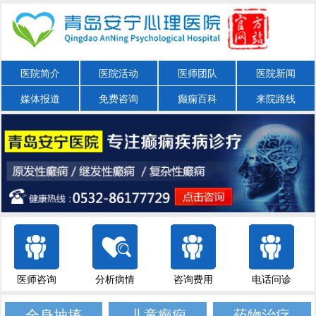
医院简介
医院活动
医师团队
医院新闻
媒体报道
免费咨询
癫痫百科
来院路线
医师咨询
分析病情
咨询费用
电话问诊
全身抽搐
儿童癫痫
药物治疗