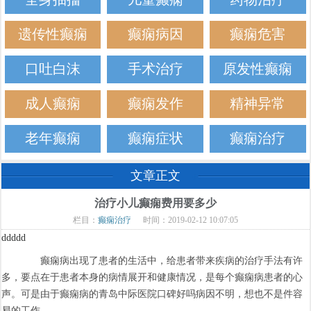
遗传性癫痫
癫痫病因
癫痫危害
口吐白沫
手术治疗
原发性癫痫
成人癫痫
癫痫发作
精神异常
老年癫痫
癫痫症状
癫痫治疗
文章正文
治疗小儿癫痫费用要多少
栏目：
癫痫治疗
时间：2019-02-12 10:07:05
ddddd
癫痫病出现了患者的生活中，给患者带来疾病的治疗手法有许
多，要点在于患者本身的病情展开和健康情况，是每个癫痫病患者的心
声。可是由于癫痫病的青岛中际医院口碑好吗病因不明，想也不是件容
易的工作。