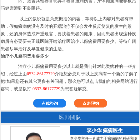
四、危害其他器官现异常器官遭到伤害，身体癫痫病能够根治
吗健康遭到不良阻碍。
以上的叙说就是为您概括的内容，等待以上内容对患者有帮
助，假如癫痫病没有及时的开端治疗不仅会发生反反复复的发生的景
象，还的身体造成严重危害，要挟着患者的健康，因而患者出现这种疾
病后有必要要去正规医院开端治疗医治小儿癫痫费用要多少。等待广阔
患者尽早治好及早复健康的生活。
治疗小儿癫痫费用要多少
治疗小儿癫痫费用要多少以上就是我们针对此类病种的一些介
绍，经过上面
0532-86177729
介绍想必您对于以上疾病有一个新的了解了
把!如果您还有其它更多有关问题，那么您可以点击我们的相关网站进行
咨询，或是拨打
0532-86177729
为您答疑解惑。
医师团队
李少华 癫痫医生
李少华主任一直致力于癫痫病的科研和临