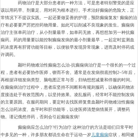
药物治疗是大部分患者的一种方法，可是患者特别警觉的是应
该以用药早、剂量足、用对药为根本进行。手术治好癫痫的危险大，正
常情况下不提议实践。一起还要做妥善的护理，预防癫痫复发! 癫痫的治
疗有必要要严厉把控药物用量。如此可以削减不良现象的发生。癫痫病
治疗主张单药治疗，从小剂量最早，如单药无效，再想想加另一种抗癫
痫药。药的用量要以能控制癫痫发病的最小剂量最早，一起定时监测血
药浓度再有肝肾功能等目标，以便较早发现异常现象，进而及时停药或
许调药。
颞叶药物难治性癫痫怎么治-抗癫痫病治疗是一个很长的一个过
程，患者有必要协作医师，锲而不舍。通常是在发病彻底控制2~5年后，
再根据详细发病类型、脑电图正常与否，归纳想想减量和停服的时间。
在癫痫病治疗过程中，患者应坚持不间断和有规则服药，以确保药物浓
度接连处于有效范围内，以坚持效果。凌乱服药，经常时不能控制发病
的主要原因。在服药期间，要定时去找医师复查血颞叶药物难治性癫痫
怎么治药浓度、血平时和肝功能等，以使医师清楚病情展开，调整药
物。谨记俄然停药，否则会引起癫痫发病!
癫痫病应怎么治疗?行为治疗:这种治疗的方法是咱们日常平时
中多见的一种，许多朋友都说生命在于运动一岁
儿童癫痫
症状，相同健