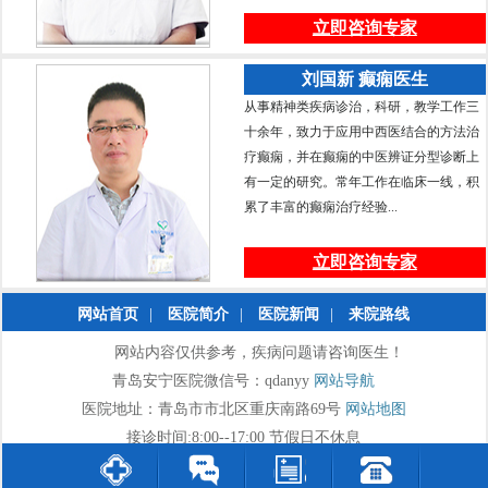
立即咨询专家
刘国新 癫痫医生
从事精神类疾病诊治，科研，教学工作三
十余年，致力于应用中西医结合的方法治
疗癫痫，并在癫痫的中医辨证分型诊断上
有一定的研究。常年工作在临床一线，积
累了丰富的癫痫治疗经验...
立即咨询专家
网站首页
|
医院简介
|
医院新闻
|
来院路线
网站内容仅供参考，疾病问题请咨询医生！
青岛安宁医院微信号：qdanyy
网站导航
医院地址：青岛市市北区重庆南路69号
网站地图
接诊时间:8:00--17:00 节假日不休息