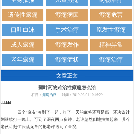
遗传性癫痫
癫痫病因
癫痫危害
口吐白沫
手术治疗
原发性癫痫
成人癫痫
癫痫发作
精神异常
老年癫痫
癫痫症状
癫痫治疗
文章正文
颞叶药物难治性癫痫怎么治
栏目：
癫痫治疗
时间：2019-02-01 10:46:29
ddddd
四个“麻友”凑到了一起，打了一天的麻将还可是瘾，还决议计
划继续打一晚上。可到了深夜两点多钟，老许忽然倒地抽搐起来，几个
老伙计赶忙凌乱无章的把老许送到了医院。