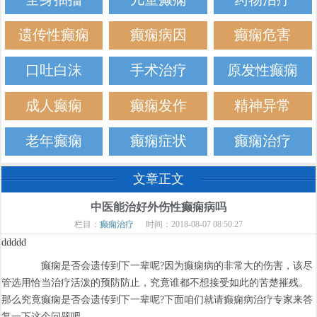
遗传性癫痫
癫痫病因
癫痫危害
口吐白沫
手术治疗
原发性癫痫
成人癫痫
癫痫发作
精神异常
老年癫痫
癫痫症状
癫痫治疗
文章正文
中医能治好外伤性癫痫病吗
栏目：
癫痫治疗
时间：2018-08-07 08:50:27
ddddd
癫痫是否会遗传到下一辈呢?因为癫痫病的非常大的伤害，该尽
管选用恰当治疗活泼的预防防止，究竟谁都不想接受如此的苦楚摧残。
那么究竟癫痫是否会遗传到下一辈呢?下面咱们就请癫痫病治疗专家来答
复一下这个问题吧。