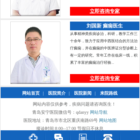
立即咨询专家
刘国新 癫痫医生
从事精神类疾病诊治，科研，教学工作三
十余年，致力于应用中西医结合的方法治
疗癫痫，并在癫痫的中医辨证分型诊断上
有一定的研究。常年工作在临床一线，积
累了丰富的癫痫治疗经验...
立即咨询专家
网站首页
|
医院简介
|
医院新闻
|
来院路线
网站内容仅供参考，疾病问题请咨询医生！
青岛安宁医院微信号：qdanyy
网站导航
医院地址：青岛市市北区重庆南路69号
网站地图
接诊时间:8:00--17:00 节假日不休息