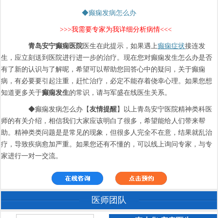
◆癫痫发病怎么办
>>>我需要专家为我详细分析病情<<<
青岛安宁癫痫医院
医生在此提示，如果遇上
癫痫症状
接连发
生，应立刻送到医院进行进一步的治疗。现在您对癫痫发生怎么办是否
有了新的认识与了解呢，希望可以帮助您回答心中的疑问，关于癫痫
病，有必要要引起注重，赶忙治疗，必定不能存着侥幸心理。如果您想
知道更多关于
癫痫发生
的常识，请与军盛在线医生关系。
◆癫痫发病怎么办【
友情提醒
】以上青岛安宁医院精神类科医
师的有关介绍，相信我们大家应该明白了很多，希望能给人们带来帮
助。精神类类问题是是常见的现象，但很多人完全不在意，结果就乱治
疗，导致疾病愈加严重。如果您还有不懂的，可以线上询问专家，与专
家进行一对一交流。
医师团队