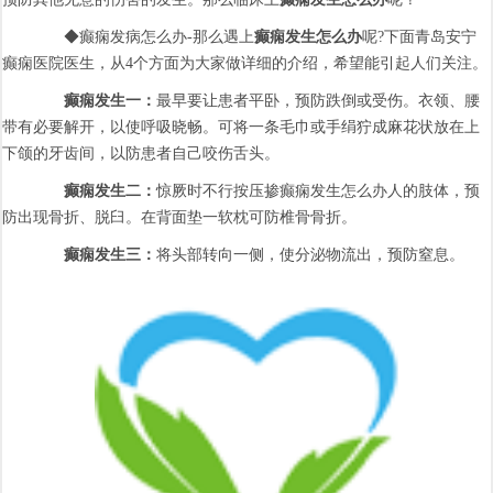
◆癫痫发病怎么办-那么遇上
癫痫发生怎么办
呢?下面青岛安宁
癫痫医院医生，从4个方面为大家做详细的介绍，希望能引起人们关注。
癫痫发生一：
最早要让患者平卧，预防跌倒或受伤。衣领、腰
带有必要解开，以使呼吸晓畅。可将一条毛巾或手绢狞成麻花状放在上
下颌的牙齿间，以防患者自己咬伤舌头。
癫痫发生二：
惊厥时不行按压掺癫痫发生怎么办人的肢体，预
防出现骨折、脱臼。在背面垫一软枕可防椎骨骨折。
癫痫发生三：
将头部转向一侧，使分泌物流出，预防窒息。