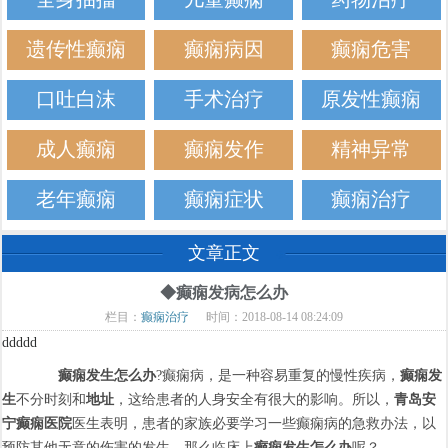
遗传性癫痫
癫痫病因
癫痫危害
口吐白沫
手术治疗
原发性癫痫
成人癫痫
癫痫发作
精神异常
老年癫痫
癫痫症状
癫痫治疗
文章正文
◆癫痫发病怎么办
栏目：
癫痫治疗
时间：2018-08-14 08:24:09
ddddd
癫痫发生怎么办
?癫痫病，是一种容易重复的慢性疾病，
癫痫发
生
不分时刻和
地址
，这给患者的人身安全有很大的影响。所以，
青岛安
宁癫痫医院
医生表明，患者的家族必要学习一些癫痫病的急救办法，以
预防其他无意的伤害的发生。那么临床上
癫痫发生怎么办
呢？