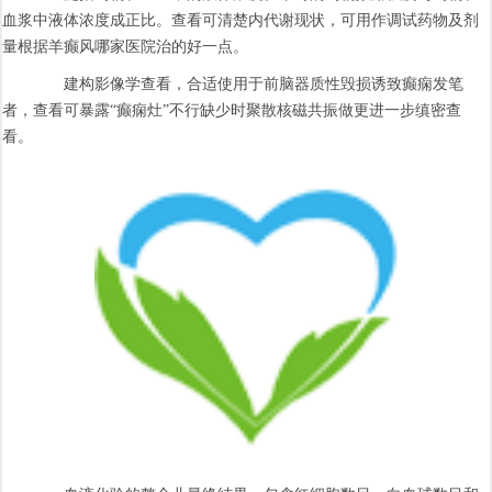
血浆中液体浓度成正比。查看可清楚内代谢现状，可用作调试药物及剂
量根据羊癫风哪家医院治的好一点。
建构影像学查看，合适使用于前脑器质性毁损诱致癫痫发笔
者，查看可暴露“癫痫灶”不行缺少时聚散核磁共振做更进一步缜密查
看。