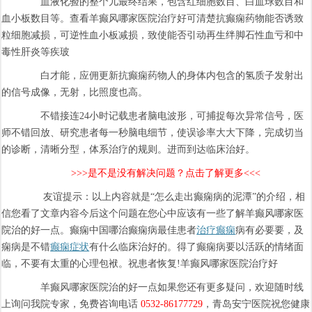
血液化验的整个儿最终结果，包含红细胞数目、白血球数目和
血小板数目等。查看羊癫风哪家医院治疗好可清楚抗癫痫药物能否诱致
粒细胞减损，可逆性血小板减损，致使能否引动再生绊脚石性血亏和中
毒性肝炎等疾玻
白才能，应佣更新抗癫痫药物人的身体内包含的氢质子发射出
的信号成像，无射，比照度也高。
不错接连24小时记载患者脑电波形，可捕捉每次异常信号，医
师不错回放、研究患者每一秒脑电细节，使误诊率大大下降，完成切当
的诊断，清晰分型，体系治疗的规则。进而到达临床治好。
>>>是不是没有解决问题？点击了解更多<<<
友谊提示：以上内容就是“怎么走出癫痫病的泥潭”的介绍，相
信您看了文章内容今后这个问题在您心中应该有一些了解羊癫风哪家医
院治的好一点。癫痫中国哪治癫痫病最佳患者
治疗癫痫
病有必要要，及
痫病是不错
癫痫症状
有什么临床治好的。得了癫痫病要以活跃的情绪面
临，不要有太重的心理包袱。祝患者恢复!羊癫风哪家医院治疗好
羊癫风哪家医院治的好一点如果您还有更多疑问，欢迎随时线
上询问我院专家，免费咨询电话
0532-86177729
，青岛安宁医院祝您健康