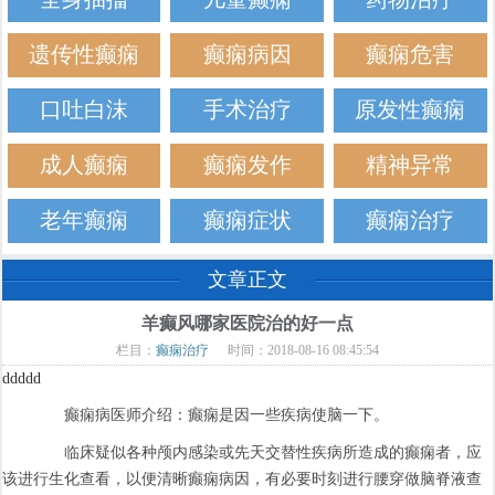
遗传性癫痫
癫痫病因
癫痫危害
口吐白沫
手术治疗
原发性癫痫
成人癫痫
癫痫发作
精神异常
老年癫痫
癫痫症状
癫痫治疗
文章正文
羊癫风哪家医院治的好一点
栏目：
癫痫治疗
时间：2018-08-16 08:45:54
ddddd
癫痫病医师介绍：癫痫是因一些疾病使脑一下。
临床疑似各种颅内感染或先天交替性疾病所造成的癫痫者，应
该进行生化查看，以便清晰癫痫病因，有必要时刻进行腰穿做脑脊液查