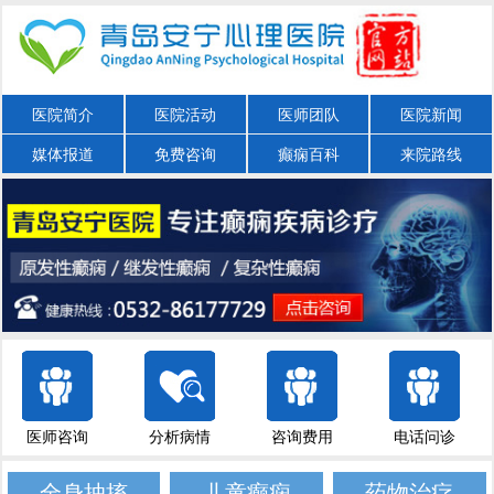
医院简介
医院活动
医师团队
医院新闻
媒体报道
免费咨询
癫痫百科
来院路线
医师咨询
分析病情
咨询费用
电话问诊
全身抽搐
儿童癫痫
药物治疗