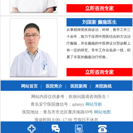
立即咨询专家
刘国新 癫痫医生
从事精神类疾病诊治，科研，教学工作三
十余年，致力于应用中西医结合的方法治
疗癫痫，并在癫痫的中医辨证分型诊断上
有一定的研究。常年工作在临床一线，积
累了丰富的癫痫治疗经验...
立即咨询专家
网站首页
|
医院简介
|
医院新闻
|
来院路线
网站内容仅供参考，疾病问题请咨询医生！
青岛安宁医院微信号：qdanyy
网站导航
医院地址：青岛市市北区重庆南路69号
网站地图
接诊时间:8:00--17:00 节假日不休息