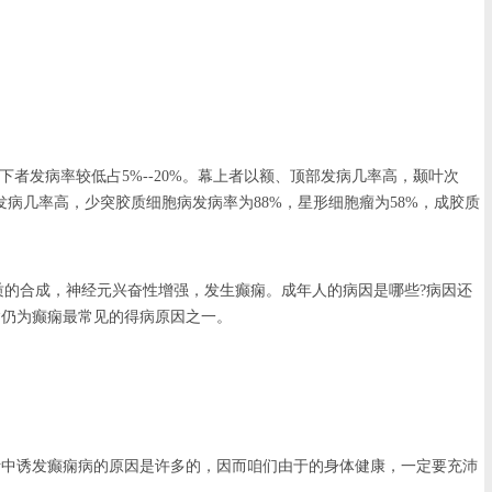
者发病率较低占5%--20%。幕上者以额、顶部发病几率高，颞叶次
几率高，少突胶质细胞病发病率为88%，星形细胞瘤为58%，成胶质
的合成，神经元兴奋性增强，发生癫痫。成年人的病因是哪些?病因还
病仍为癫痫最常见的得病原因之一。
活中诱发癫痫病的原因是许多的，因而咱们由于的身体健康，一定要充沛