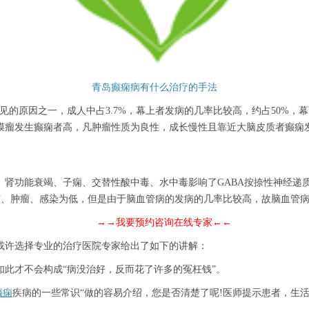
青岛癫痫病有什么治疗的手法
因之一，成人中占3.7%，幕上者发病的几率比较高，约占50%，幕下
瘤发生癫痫者高，凡肿瘤性质为良性，成长慢性且靠近大脑皮质者癫痫发病
功能衰竭、子痫、交替性酸中毒、水中毒影响了GABA按捺性神经递质
外伤、肿瘤、感染为低，但是由于脑血管病的发病的几率比较高，故脑血管
→→我要预约咨询在线专家←←
许选择专业的治疗医院专家给出了如下的讲解：
才不会构成“病没治好，反而花了许多的冤枉钱”。
癫痫
疾病的一些常识“做的容易介绍，您是否清楚了呢!医师提示患者，生