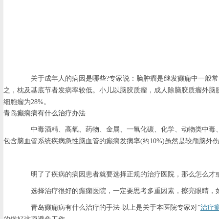
关于成年人的病因是哪些?专家说：脑肿瘤是继发癫痫中一般常见的原
之，枕及基底节者发病率较低。小儿以脑胶质瘤，成人除脑胶质瘤外脑膜
细胞瘤为28%。
青岛癫痫病有什么治疗办法
中毒酒精、高氧、药物、金属、一氧化碳、化学、动物类中毒、肾
包含脑血管系统疾病急性脑血管的癫痫发病率(约10%)虽然是较颅脑
明了了疾病的病因患者就要选择正规的治疗医院，那么怎么才或
选择治疗很好的癫痫医院，一定要思考多重因素，擦亮眼睛，如此
青岛癫痫病有什么治疗的手法-以上是关于本医院专家对”
治疗