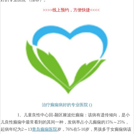
>>>>线上预约，方便快捷<<<<
治疗癫痫病好的专业医院 ()
1、儿童良性中心回-颞区棘波灶癫痫：该病有遗传倾向，是小
儿良性癫痫中最常看到的其间一种，发病率占小儿癫痫的15%～25%，
起病年纪为2～13
青岛癫痫医院
岁，76%在5-10岁，男孩多于女癫痫病该