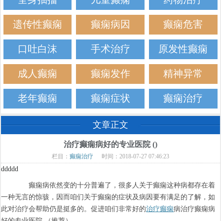
遗传性癫痫
癫痫病因
癫痫危害
口吐白沫
手术治疗
原发性癫痫
成人癫痫
癫痫发作
精神异常
老年癫痫
癫痫症状
癫痫治疗
文章正文
治疗癫痫病好的专业医院 ()
栏目：
癫痫治疗
时间：2018-07-27 07:46:23
ddddd
癫痫病依然变的十分普遍了，很多人关于癫痫这种病都存在着
一种无言的惊骇，因而咱们关于癫痫的症状及病因要有满足的了解，如
此对治疗会帮助仍是挺多的。促进咱们非常好的
治疗癫痫
病治疗癫痫病
好的专业医院 （推荐）。