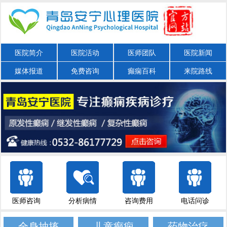
医院简介
医院活动
医师团队
医院新闻
媒体报道
免费咨询
癫痫百科
来院路线
医师咨询
分析病情
咨询费用
电话问诊
全身抽搐
儿童癫痫
药物治疗