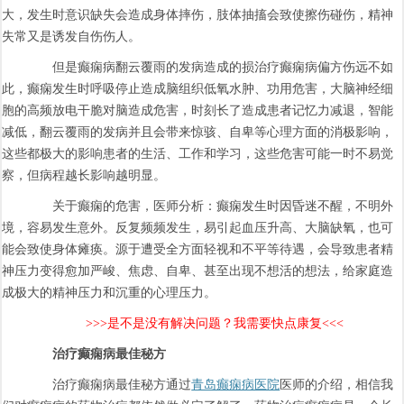
大，发生时意识缺失会造成身体摔伤，肢体抽搐会致使擦伤碰伤，精神
失常又是诱发自伤伤人。
但是癫痫病翻云覆雨的发病造成的损治疗癫痫病偏方伤远不如
此，癫痫发生时呼吸停止造成脑组织低氧水肿、功用危害，大脑神经细
胞的高频放电干脆对脑造成危害，时刻长了造成患者记忆力减退，智能
减低，翻云覆雨的发病并且会带来惊骇、自卑等心理方面的消极影响，
这些都极大的影响患者的生活、工作和学习，这些危害可能一时不易觉
察，但病程越长影响越明显。
关于癫痫的危害，医师分析：癫痫发生时因昏迷不醒，不明外
境，容易发生意外。反复频频发生，易引起血压升高、大脑缺氧，也可
能会致使身体瘫痪。源于遭受全方面轻视和不平等待遇，会导致患者精
神压力变得愈加严峻、焦虑、自卑、甚至出现不想活的想法，给家庭造
成极大的精神压力和沉重的心理压力。
>>>是不是没有解决问题？我需要快点康复<<<
治疗癫痫病最佳秘方
治疗癫痫病最佳秘方通过
青岛癫痫病医院
医师的介绍，相信我