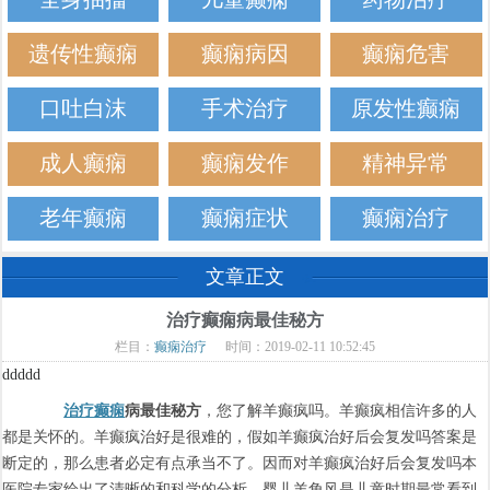
遗传性癫痫
癫痫病因
癫痫危害
口吐白沫
手术治疗
原发性癫痫
成人癫痫
癫痫发作
精神异常
老年癫痫
癫痫症状
癫痫治疗
文章正文
治疗癫痫病最佳秘方
栏目：
癫痫治疗
时间：2019-02-11 10:52:45
ddddd
治疗癫痫
病最佳秘方
，您了解羊癫疯吗。羊癫疯相信许多的人
都是关怀的。羊癫疯治好是很难的，假如羊癫疯治好后会复发吗答案是
断定的，那么患者必定有点承当不了。因而对羊癫疯治好后会复发吗本
医院专家给出了清晰的和科学的分析。婴儿羊角风是儿童时期最常看到