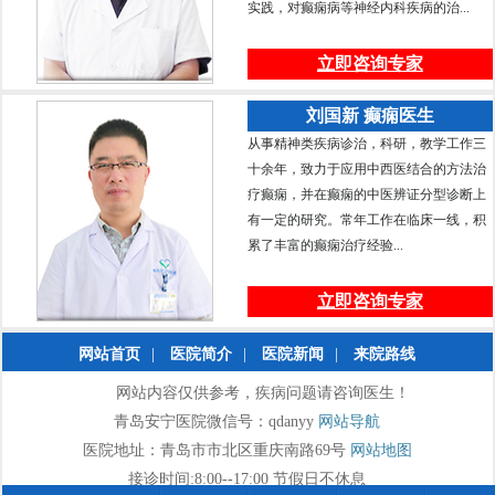
实践，对癫痫病等神经内科疾病的治...
立即咨询专家
刘国新 癫痫医生
从事精神类疾病诊治，科研，教学工作三
十余年，致力于应用中西医结合的方法治
疗癫痫，并在癫痫的中医辨证分型诊断上
有一定的研究。常年工作在临床一线，积
累了丰富的癫痫治疗经验...
立即咨询专家
网站首页
|
医院简介
|
医院新闻
|
来院路线
网站内容仅供参考，疾病问题请咨询医生！
青岛安宁医院微信号：qdanyy
网站导航
医院地址：青岛市市北区重庆南路69号
网站地图
接诊时间:8:00--17:00 节假日不休息