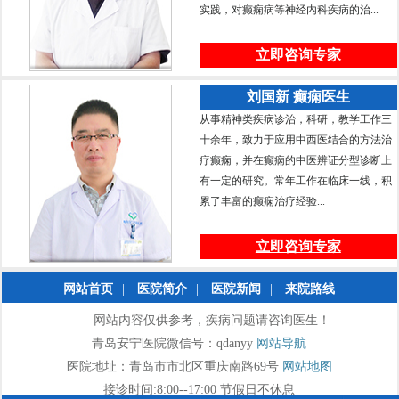
实践，对癫痫病等神经内科疾病的治...
立即咨询专家
刘国新 癫痫医生
从事精神类疾病诊治，科研，教学工作三
十余年，致力于应用中西医结合的方法治
疗癫痫，并在癫痫的中医辨证分型诊断上
有一定的研究。常年工作在临床一线，积
累了丰富的癫痫治疗经验...
立即咨询专家
网站首页
|
医院简介
|
医院新闻
|
来院路线
网站内容仅供参考，疾病问题请咨询医生！
青岛安宁医院微信号：qdanyy
网站导航
医院地址：青岛市市北区重庆南路69号
网站地图
接诊时间:8:00--17:00 节假日不休息