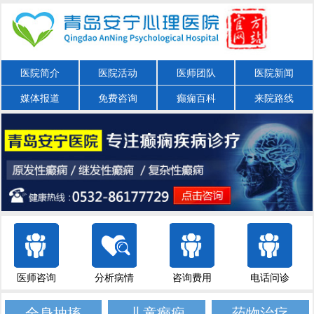
医院简介
医院活动
医师团队
医院新闻
媒体报道
免费咨询
癫痫百科
来院路线
医师咨询
分析病情
咨询费用
电话问诊
全身抽搐
儿童癫痫
药物治疗