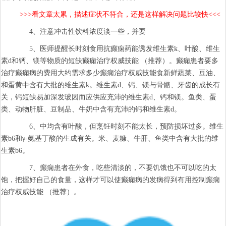
>>>看文章太累，描述症状不符合，还是这样解决问题比较快<<<
4、注意冲击性饮料浓度淡一些，并要
5、医师提醒长时刻食用抗癫痫药能诱发维生素k、叶酸、维生
素d和钙、镁等物质的短缺癫痫治疗权威技能 （推荐）。癫痫患者要多
治疗癫痫病的费用大约需求多少癫痫治疗权威技能食新鲜蔬菜、豆油、
和蛋黄中含有大批的维生素k。维生素d、钙、镁与骨骼、牙齿的成长有
关，钙短缺易加深发玻因而应供应充沛的维生素d、钙和镁。鱼类、蛋
类、动物肝脏、豆制品、牛奶中含有充沛的钙和维生素d。
6、中均含有叶酸，但烹饪时刻不能太长，预防损坏过多。维生
素b6和γ-氨基丁酸的生成有关。米、麦糠、牛肝、鱼类中含有大批的维
生素b6。
7、癫痫患者在外食，吃些清淡的，不要饥饿也不可以吃的太
饱，把握好自己的食量，这样才可以使癫痫病的发病得到有用控制癫痫
治疗权威技能 （推荐）。