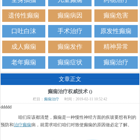
遗传性癫痫
癫痫病因
癫痫危害
口吐白沫
手术治疗
原发性癫痫
成人癫痫
癫痫发作
精神异常
老年癫痫
癫痫症状
癫痫治疗
文章正文
癫痫治疗权威技术 ()
栏目：
癫痫治疗
时间：2019-02-11 10:52:42
ddddd
咱们应该都清楚，癫痫是一种慢性神经方面的疾玻要想有利的
预防和
治疗癫痫
病，就需求咱们咱们对致使癫痫的原因做必定了解。