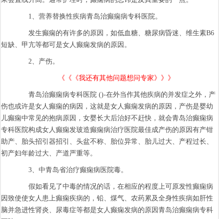
1、营养替换性疾病青岛治癫痫病专科医院。
发生癫痫的有许多的原因，如低血糖、糖尿病昏迷、维生素B6
短缺、甲亢等都可是女人癫痫发病的原因。
2、产伤。
《《《我还有其他问题想问专家》》》
青岛治癫痫病专科医院 ()-在外当作其他疾病的并发症之外，产
伤也或许是女人癫痫的病因，这就是女人癫痫发病的原因，产伤是婴幼
儿癫痫中常见的抱病原因，女婴长大后治好不赶快，就会青岛治癫痫病
专科医院构成女人癫痫发玻造癫痫病治疗医院最佳成产伤的原因有产钳
助产、胎头招引器招引、头盆不称、胎位异常、胎儿过大、产程过长、
初产妇年龄过大、产道严重等。
3、中青岛省治疗癫痫病医院毒。
假如看见了中毒的情况的话，在相应的程度上可原发性癫痫病
因致使使女人患上癫痫疾病的，铅、煤气、农药累及全身性疾病如肝性
脑并急进性肾炎、尿毒症等都是女人癫痫发病的原因青岛治癫痫病专科