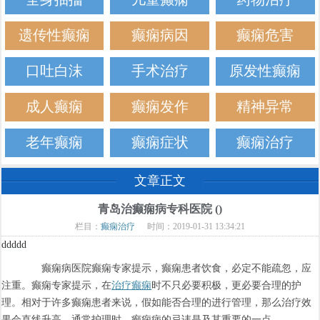
遗传性癫痫
癫痫病因
癫痫危害
口吐白沫
手术治疗
原发性癫痫
成人癫痫
癫痫发作
精神异常
老年癫痫
癫痫症状
癫痫治疗
文章正文
青岛治癫痫病专科医院 ()
栏目：
癫痫治疗
时间：2019-01-31 13:34:21
ddddd
癫痫病医院癫痫专家提示，癫痫患者饮食，必定不能疏忽，应
注重。癫痫专家提示，在
治疗癫痫
时不只必要积极，更必要合理的护
理。相对于许多癫痫患者来说，假如能否合理的进行管理，那么治疗效
果会直线升高。通常护理时，癫痫病的忌讳是及其重要的一点。