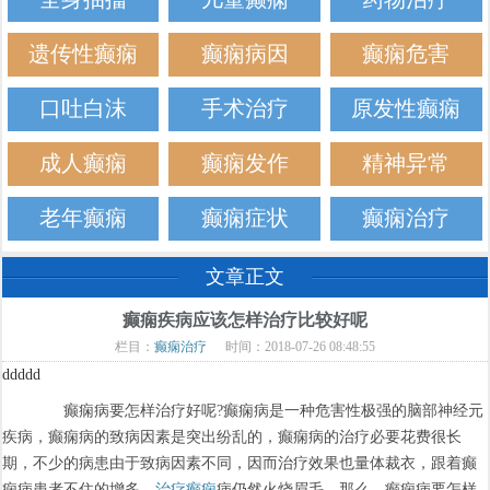
遗传性癫痫
癫痫病因
癫痫危害
口吐白沫
手术治疗
原发性癫痫
成人癫痫
癫痫发作
精神异常
老年癫痫
癫痫症状
癫痫治疗
文章正文
癫痫疾病应该怎样治疗比较好呢
栏目：
癫痫治疗
时间：2018-07-26 08:48:55
ddddd
癫痫病要怎样治疗好呢?癫痫病是一种危害性极强的脑部神经元
疾病，癫痫病的致病因素是突出纷乱的，癫痫病的治疗必要花费很长
期，不少的病患由于致病因素不同，因而治疗效果也量体裁衣，跟着癫
痫病患者不住的增多，
治疗癫痫
病仍然火烧眉毛，那么，癫痫病要怎样