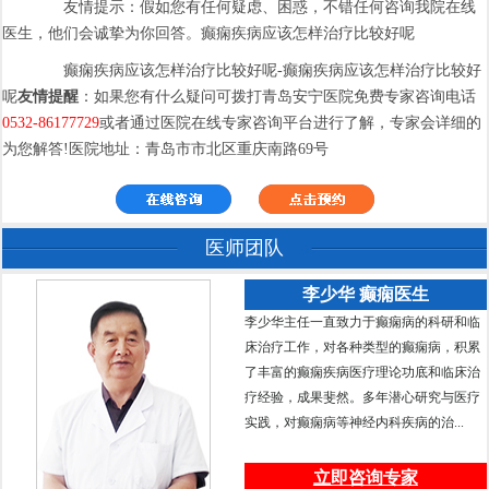
友情提示：假如您有任何疑虑、困惑，不错任何咨询我院在线
医生，他们会诚挚为你回答。癫痫疾病应该怎样治疗比较好呢
癫痫疾病应该怎样治疗比较好呢-癫痫疾病应该怎样治疗比较好
呢
友情提醒
：如果您有什么疑问可拨打青岛安宁医院免费专家咨询电话
0532-86177729
或者通过医院在线专家咨询平台进行了解，专家会详细的
为您解答!医院地址：青岛市市北区重庆南路69号
医师团队
李少华 癫痫医生
李少华主任一直致力于癫痫病的科研和临
床治疗工作，对各种类型的癫痫病，积累
了丰富的癫痫疾病医疗理论功底和临床治
疗经验，成果斐然。多年潜心研究与医疗
实践，对癫痫病等神经内科疾病的治...
立即咨询专家