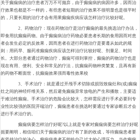
关于癫痫病的治疗患者万万不可抛弃，由于癫痫病的病因许多，因而治
疗效果也都是不一样的，有些患者短期的治疗效果不很明显也是很平时
的，只要长期的治疗才会有用果癫痫疾病应该怎样治疗比较好呢。
2、药物治疗：现在药物治疗是治疗癫痫的最先挑选治疗办法，
即食用抗癫痫药物。由于癫痫病治疗药物必要患者长期的食用因而对患
者会发生必定的反效果，因而患者在进行药物治疗是要遵从如此的规
则：用药早、服药准癫痫疾病应该怎样治疗比较好呢、剂量足、时间
长。大部分患者通过药物治疗，癫痫可得到掌控，癫痫的药物治疗也是
现在有用、便利、安全和常见的疗法，抗癫痫药物种类繁复，且再有新
的药物不断面世，抗癫痫效果强而毒性效果校
3、手术治疗：就是通过开颅手术切除或损毁致痫灶和(或)癫痫
灶之间的神经纤维关系，然后避免癫痫异常放电的产生和播散，主要适
于难治性癫痫。手术治疗的危险会比较大，怎样需应进行手术必要到专
业性比较强的医院开端治疗，癫痫患者在挑选时要通过专家诊断后才会
进行手术治疗的。
癫痫病要怎样治疗好呢?以上就是专家对癫痫病要怎样治疗好呢
扼要阐明，相信咱们关于癫痫病的治疗有了新的收成，等待癫痫患者要
有坚持治疗的决心，癫痫病患者不能给自己过大的心理压力，当作癫痫