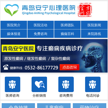
医院简介
医院活动
医师团队
医院新闻
媒体报道
免费咨询
癫痫百科
来院路线
医师咨询
分析病情
咨询费用
电话问诊
全身抽搐
儿童癫痫
药物治疗