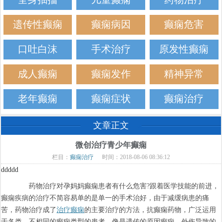
遗传性癫痫
癫痫病因
癫痫危害
口吐白沫
手术治疗
原发性癫痫
成人癫痫
癫痫发作
精神异常
老年癫痫
癫痫症状
癫痫治疗
文章正文
微创治疗青少年癫痫
栏目：
癫痫治疗
时间：2018-08-06 08:36:12
ddddd
药物治疗对孕妈妈癫痫患者有什么危害?跟着医学技能的前进，
癫痫疾病的治疗不简容易单的是单一的手术治好，由于减缓病患的痛
苦，药物治疗成了
治疗癫痫
的主要治疗的方法，抗癫痫药物，广泛运用
于各类，不相同的癫痫类型的患者。像是遗传的原因癫痫，外伤导致的