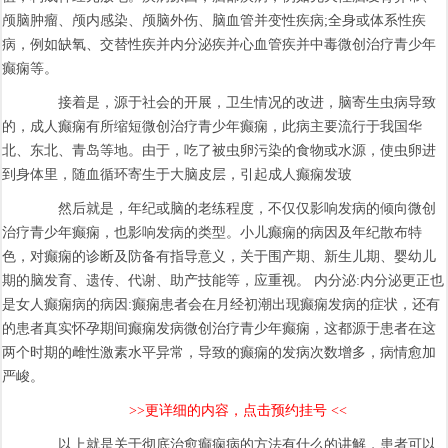
颅脑肿瘤、颅内感染、颅脑外伤、脑血管并变性疾病;全身或体系性疾
病，例如缺氧、交替性疾并内分泌疾并心血管疾并中毒微创治疗青少年
癫痫等。
接着是，源于社会的开展，卫生情况的改进，脑寄生虫病导致
的，成人癫痫有所缩短微创治疗青少年癫痫，此病主要流行于我国华
北、东北、青岛等地。由于，吃了被虫卵污染的食物或水源，使虫卵进
到身体里，随血循环寄生于大脑皮层，引起成人癫痫发玻
然后就是，年纪或脑的老练程度，不仅仅影响发病的倾向微创
治疗青少年癫痫，也影响发病的类型。小儿癫痫的病因及年纪散布特
色，对癫痫的诊断及防备有指导意义，关于围产期、新生儿期、婴幼儿
期的脑发育、遗传、代谢、助产技能等，应重视。 内分泌:内分泌更正也
是女人癫痫病的病因:癫痫患者会在月经初潮出现癫痫发病的症状，还有
的患者真实怀孕期间癫痫发病微创治疗青少年癫痫，这都源于患者在这
两个时期的雌性激素水平异常，导致的癫痫的发病次数增多，病情愈加
严峻。
>>更详细的内容，点击预约挂号 <<
以上就是关于彻底治愈癫痫病的方法有什么的讲解，患者可以