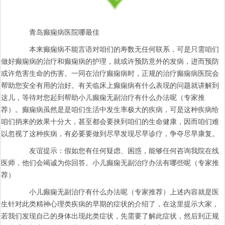
青岛癫痫病医院哪最佳
本来癫痫病不能言语对咱们的寿数无任何联系，可是只需咱们
做好癫痫病的治疗和癫痫病的护理，就或许预防意外的发病，进而预防
或许危害生命的伤害。一同在治疗癫痫病时，正规的治疗癫痫病医院会
帮助您安全有用的治好。有关临床上癫痫病有什么表现的问题就讲解到
这儿，等待对您起到帮助小儿癫痫无副治疗有什么办法呢（专家推
荐）。癫痫病虽然是是咱们生活中发生率极大的疾病，可是这种疾病给
咱们捎来的效果十分大，甚至都会要挟到咱们的生命健康，因而咱们难
以忽视了这种疾病，有必要要做到尽早发现尽早诊疗，争夺尽早康复。
友谊提示：假如您有任何疑虑、困惑，能够任何咨询我院在线
医师，他们会竭诚为你回答。小儿癫痫无副治疗办法有哪些呢（专家推
荐）
小儿癫痫无副治疗有什么办法呢（专家推荐）上述内容就是医
生针对此类精神心理类疾病的早期的症状的介绍了，在这里提示大家，
若我们发现自己的身体出现此类症状，先需要了解此症状，然后到正规