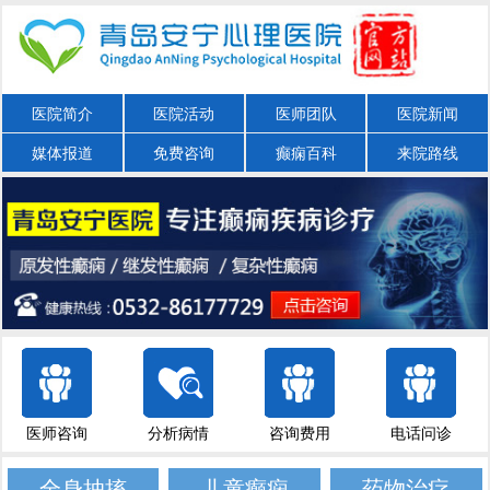
医院简介
医院活动
医师团队
医院新闻
媒体报道
免费咨询
癫痫百科
来院路线
医师咨询
分析病情
咨询费用
电话问诊
全身抽搐
儿童癫痫
药物治疗