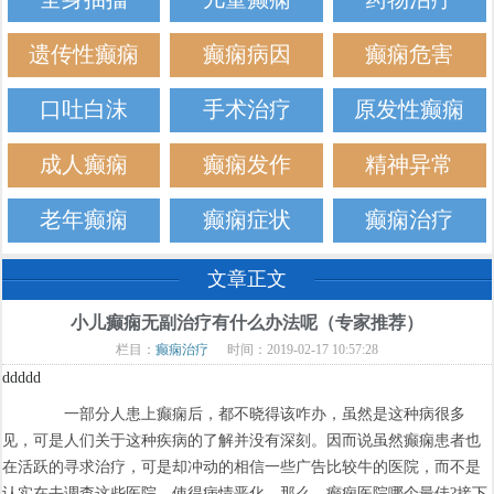
遗传性癫痫
癫痫病因
癫痫危害
口吐白沫
手术治疗
原发性癫痫
成人癫痫
癫痫发作
精神异常
老年癫痫
癫痫症状
癫痫治疗
文章正文
小儿癫痫无副治疗有什么办法呢（专家推荐）
栏目：
癫痫治疗
时间：2019-02-17 10:57:28
ddddd
一部分人患上癫痫后，都不晓得该咋办，虽然是这种病很多
见，可是人们关于这种疾病的了解并没有深刻。因而说虽然癫痫患者也
在活跃的寻求治疗，可是却冲动的相信一些广告比较牛的医院，而不是
认实在去调查这些医院，使得病情恶化。那么，癫痫医院哪个最佳?接下