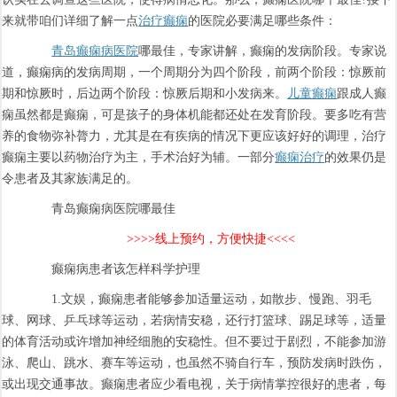
来就带咱们详细了解一点
治疗癫痫
的医院必要满足哪些条件：
青岛癫痫病医院
哪最佳，专家讲解，癫痫的发病阶段。专家说
道，癫痫病的发病周期，一个周期分为四个阶段，前两个阶段：惊厥前
期和惊厥时，后边两个阶段：惊厥后期和小发病来。
儿童癫痫
跟成人癫
痫虽然都是癫痫，可是孩子的身体机能都还处在发育阶段。要多吃有营
养的食物弥补膂力，尤其是在有疾病的情况下更应该好好的调理，治疗
癫痫主要以药物治疗为主，手术治好为辅。一部分
癫痫治疗
的效果仍是
令患者及其家族满足的。
青岛癫痫病医院哪最佳
>>>>线上预约，方便快捷<<<<
癫痫病患者该怎样科学护理
1.文娱，癫痫患者能够参加适量运动，如散步、慢跑、羽毛
球、网球、乒乓球等运动，若病情安稳，还行打篮球、踢足球等，适量
的体育活动或许增加神经细胞的安稳性。但不要过于剧烈，不能参加游
泳、爬山、跳水、赛车等运动，也虽然不骑自行车，预防发病时跌伤，
或出现交通事故。癫痫患者应少看电视，关于病情掌控很好的患者，每