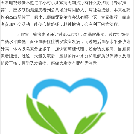
天看电视最佳不超过半小时小儿癫痫无副治疗有什么办法呢（专家推
荐）。应多鼓励癫痫患者到公共场所与同龄人、与社会接触。本来在药
物的杰出掌控下，癫小儿癫痫无副治疗办法有哪些呢（专家推荐）痫患
者参加社交活动，能使心情舒畅，精神愉快，会有利于疾病治疗。
2.饮食，癫痫患者谨记过饥或过饱，勿暴饮暴食。过度饥饿使
血糖水平降低，而低血糖往往诱发癫痫发病，而过饱后血糖水平会快速
升高，体内胰岛素分泌多了，加快葡萄糖代谢，还会诱发癫痫。当癫痫
患者腹泄、吐逆，大量失液后，应赶紧弥补水分和电解质以保持水及电
解质平衡，预防诱发癫痫。癫痫大发病有哪些需注意