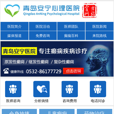
医院简介
医院活动
医师团队
医院新闻
媒体报道
免费咨询
癫痫百科
来院路线
医师咨询
分析病情
咨询费用
电话问诊
全身抽搐
儿童癫痫
药物治疗