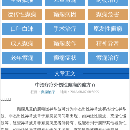
遗传性癫痫
癫痫病因
癫痫危害
口吐白沫
手术治疗
原发性癫痫
成人癫痫
癫痫发作
精神异常
老年癫痫
癫痫症状
癫痫治疗
文章正文
中治疗疗外伤性癫痫的偏方 ()
栏目：
癫痫治疗
时间：2018-08-07 08:50:22
ddddd
癫痫儿童的脑电图异常波可分为非杰出性异常波和杰出性异常
波。非杰出性异常波常于癫痫发病间期出现，如局灶性慢波、充溢性慢
波等，这些异常波并非癫痫病患者所特有，也能看到于脑部其他器质性
疾病，如局灶性异常能看到于颅内肿瘤，充溢性慢波能看到于脑炎。