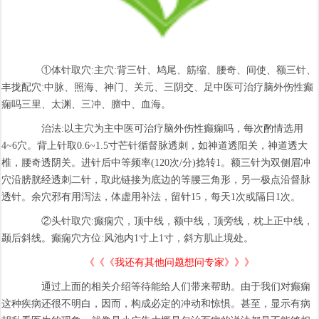
①体针取穴:主穴:背三针、鸠尾、筋缩、腰奇、间使、额三针、
丰拢配穴:中脉、照海、神门、关元、三阴交、足中医可治疗脑外伤性癫
痫吗三里、太渊、三冲、膻中、血海。
治法:以主穴为主中医可治疗脑外伤性癫痫吗，每次酌情选用
4~6穴。背上针取0.6~1.5寸芒针循督脉透刺，如神道透阳关，神道透大
椎，腰奇透阴关。进针后中等频率(120次/分)捻转1。额三针为双侧眉冲
穴沿膀胱经透刺二针，取此链接为底边的等腰三角形，另一极点沿督脉
透针。余穴邪有用泻法，体虚用补法，留针15，每天1次或隔日1次。
②头针取穴:癫痫穴，顶中线，额中线，顶旁线，枕上正中线，
颞后斜线。癫痫穴方位:风池内1寸上1寸，斜方肌止境处。
《《《我还有其他问题想问专家》》》
通过上面的相关介绍等待能给人们带来帮助。由于我们对癫痫
这种疾病还很不明白，因而，构成必定的冲动和惊惧。甚至，显示有病