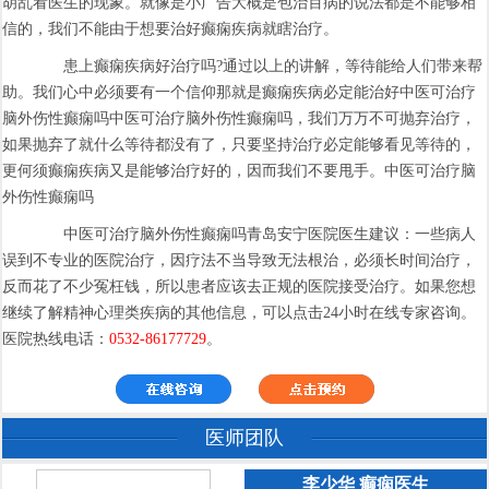
胡乱看医生的现象。就像是小广告大概是包治百病的说法都是不能够相
信的，我们不能由于想要治好癫痫疾病就瞎治疗。
患上癫痫疾病好治疗吗?通过以上的讲解，等待能给人们带来帮
助。我们心中必须要有一个信仰那就是癫痫疾病必定能治好中医可治疗
脑外伤性癫痫吗中医可治疗脑外伤性癫痫吗，我们万万不可抛弃治疗，
如果抛弃了就什么等待都没有了，只要坚持治疗必定能够看见等待的，
更何须癫痫疾病又是能够治疗好的，因而我们不要甩手。中医可治疗脑
外伤性癫痫吗
中医可治疗脑外伤性癫痫吗青岛安宁医院医生建议：一些病人
误到不专业的医院治疗，因疗法不当导致无法根治，必须长时间治疗，
反而花了不少冤枉钱，所以患者应该去正规的医院接受治疗。如果您想
继续了解精神心理类疾病的其他信息，可以点击24小时在线专家咨询。
医院热线电话：
0532-86177729
。
医师团队
李少华 癫痫医生