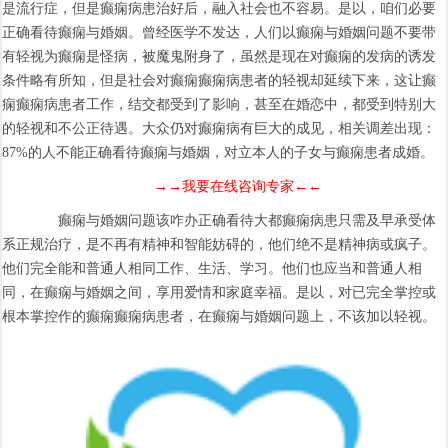
是流行症，但是癫痫病患治好后，融入社会也不容易。是以，咱们必要
正确看待癫痫与婚姻。曾经医学不发达，人们以癫痫与婚姻问题不要带
有轻视为癫痫是怪病，被魔鬼附身了，虽然是现在对癫痫的发病的诱发
条件略有所知，但是社会对癫痫癫痫病患者的轻视却延续下来，这让癫
痫癫痫病患者工作，结交都受到了影响，甚至在婚恋中，都受到特别大
的轻视和不公正待遇。大众仍对癫痫病有巨大的成见，相关调差出现：
87%的人不能正确看待癫痫与婚姻，对立本人的子女与癫痫患者成婚。
→→我要在线咨询专家←←
癫痫与婚姻问题该咋办正确看待大都癫痫病患只需及早承受体
系正规治疗，是不再有精神和智能妨碍的，他们绝不是精神病或疯子。
他们完全能和普通人相同工作、生活、学习。他们也应当和普通人相
同，在癫痫与婚姻之间，享用爱情和家庭幸福。是以，对已完全掌控或
根本掌控作的癫痫癫痫病患者，在癫痫与婚姻问题上，不该加以轻视。