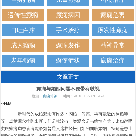
遗传性癫痫
癫痫病因
癫痫危害
口吐白沫
手术治疗
原发性癫痫
成人癫痫
癫痫发作
精神异常
老年癫痫
癫痫症状
癫痫治疗
文章正文
癫痫与婚姻问题不要带有歧视
栏目：
癫痫常识
时间：2018-11-29 09:19:24
ddddd
新时代的成婚观念有许多：闪婚、闪离、再有最近的裸婚等
等，成婚观念推陈出新，但是就没有一类观念是与病情有关，比如说哪
类疾癫痫病患者者能够如普通人这样轻松自如的面临婚姻，特别是患上
癫痫病的癫痫患者，面临婚姻问题愈加难开口。是以，怎样看待癫痫与