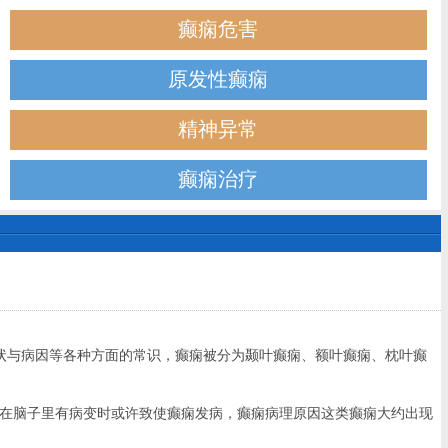
癫痫危害
原发性癫痫
精神异常
癫痫治疗
状与病因等各种方面的常识，癫痫被分为颞叶癫痫、额叶癫痫、枕叶癫
在脑子里有病变时或许致使癫痫发病，癫痫病理原因这类癫痫大约出现