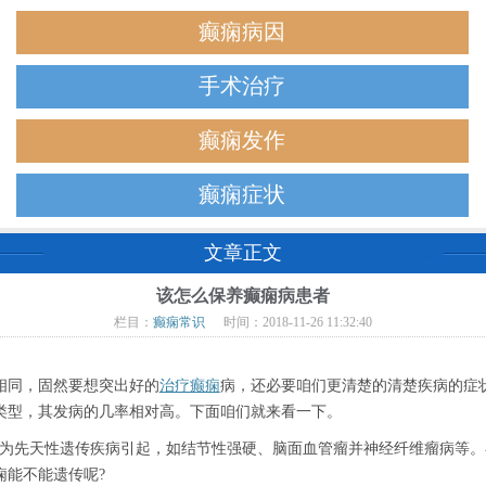
癫痫病因
手术治疗
癫痫发作
癫痫症状
文章正文
该怎么保养癫痫病患者
栏目：
癫痫常识
时间：2018-11-26 11:32:40
同，固然要想突出好的
治疗癫痫
病，还必要咱们更清楚的清楚疾病的症
类型，其发病的几率相对高。下面咱们就来看一下。
先天性遗传疾病引起，如结节性强硬、脑面血管瘤并神经纤维瘤病等。
痫能不能遗传呢?