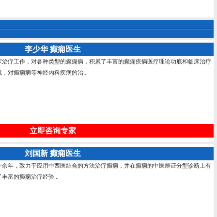
李少华 癫痫医生
床治疗工作，对各种类型的癫痫病，积累了丰富的癫痫疾病医疗理论功底和临床治疗
，对癫痫病等神经内科疾病的治...
立即咨询专家
刘国新 癫痫医生
十余年，致力于应用中西医结合的方法治疗癫痫，并在癫痫的中医辨证分型诊断上有
富的癫痫治疗经验...