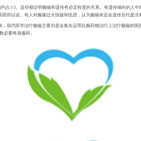
占1/3。这些都证明癫痫和遗传有必定程度的关系。有遗传倾向的人中
原因所以说，有人对癫痫过火惊骇和忧虑，认为癫痫肯定会遗传后代是没
现代医学治疗癫痫主要仍是会集在运用抗癫药物治疗上治疗癫痫的医院哪
多数必要终身服药。