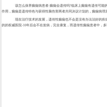
该怎么保养癫痫病患者-癫痫会遗传吗?临床上癫痫有遗传可能的约
作用，癫痫是遗传特色与获得性脑伤害两者共同决议计划的，癫痫病理
现在治疗技术的发展，遗传性癫痫也不会是没有办法治好的疾病，
的的权威医院-10年后会不在发病，完全康复，而遗传性癫痫患者中，