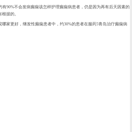
约有90%不会发病癫痫该怎样护理癫痫病患者，仍是因为再有后天因素的
有根据的。
家更好，继发性癫痫患者中，约30%的患者在服药5青岛治疗癫痫病