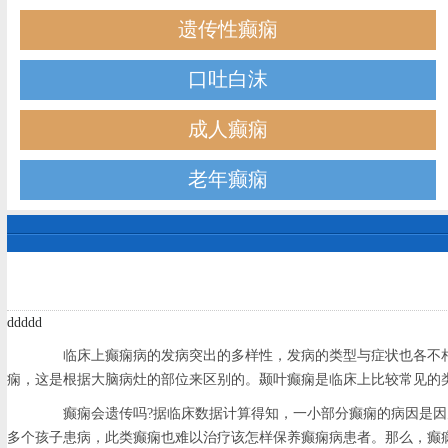
遗传性癫痫
口吐白沫
成人癫痫
老年癫痫
ddddd
临床上癫痫病的发病突出的多样性，发病的类型与症状也各不相
痫，这是根据大脑病灶的部位来区别的。颞叶癫痫是临床上比较常见的
癫痫会遗传吗?据临床数据计算得知，一小部分癫痫的病因是因为
多个孩子患病，此类癫痫也难以治疗该怎样保养癫痫病患者。那么，癫