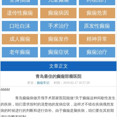
遗传性癫痫
癫痫病因
癫痫危害
口吐白沫
手术治疗
原发性癫痫
成人癫痫
癫痫发作
精神异常
老年癫痫
癫痫症状
癫痫治疗
文章正文
青岛最佳的癫痫部瘤医院
栏目：
癫痫常识
时间：2019-02-17 10:57:29
ddddd
青岛癫痫病做开颅手术那家医院能做?关于癫痫这种间歇性发生
的疾病，咱们需求按时的清楚他的发病症状，这样才不错在疾病俄然发
病的时候进行的判断和进行弥补。由于癫痫是脑疾病，咱们要在其前期
进行判断和控制。