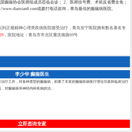
邀我国癫痫协会医师组成员莅临会诊； 2、医师挂号费、术前反省费全免；
w.dianxian8.com或拨打电话咨询，青岛最佳的癫痫病医院。
到正规精神心理类疾病医院接受治疗，青岛安宁医院拥有数名著名专
29
，医院地址：青岛市市北区重庆南路69号
李少华 癫痫医生
床治疗工作，对各种类型的癫痫病，积累了丰富的癫痫疾病医疗理论功底和临床治疗
，对癫痫病等神经内科疾病的治...
立即咨询专家