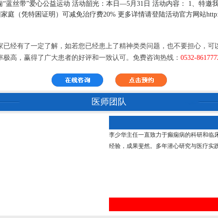
“蓝丝带”爱心公益运动 活动韶光：本日—5月31日 活动内容： 1、特
（凭特困证明）可减免治疗费20% 更多详情请登陆活动官方网站http://ww
已经有了一定了解，如若您已经患上了精神类类问题，也不要担心，可以
率极高，赢得了广大患者的好评和一致认可。免费咨询热线：
0532-861777
医师团队
李少华主任一直致力于癫痫病的科研和临
经验，成果斐然。多年潜心研究与医疗实践