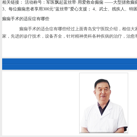
相关链接： 活动称号：军医飘起蓝丝带·用爱救命癫痫 ——大型拯救癫痫
3、每位癫痫患者享用300元“蓝丝带”爱心支援； 4、武士、残疾人、特困家庭
癫痫手术的适应症有哪些
癫痫手术的适合症有哪些经过上面青岛安宁医院介绍，相信大家
家，先进的诊疗技术，设备齐全，针对精神类科各种疾病的治疗，治愈