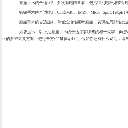
癫痫手术的合适症2，多次脑电图查看，包括特别电极如蝶骨电
癫痫手术的合适症3，CT或MRI、fMRI、MRS、SpECT或
癫痫手术的合适症4，单侧难治性颞叶癫痫，表现在局部性发生
温馨提示：以上是癫痫手术的合适症有哪些的相干先容，向患者友人
正的多维康复方案，进行全方位“破体治疗”。假如你还有什么疑问，请