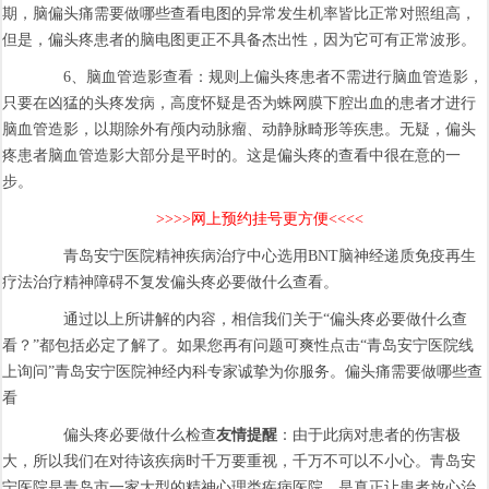
期，脑偏头痛需要做哪些查看电图的异常发生机率皆比正常对照组高，
但是，偏头疼患者的脑电图更正不具备杰出性，因为它可有正常波形。
6、脑血管造影查看：规则上偏头疼患者不需进行脑血管造影，
只要在凶猛的头疼发病，高度怀疑是否为蛛网膜下腔出血的患者才进行
脑血管造影，以期除外有颅内动脉瘤、动静脉畸形等疾患。无疑，偏头
疼患者脑血管造影大部分是平时的。这是偏头疼的查看中很在意的一
步。
>>>>网上预约挂号更方便<<<<
青岛安宁医院精神疾病治疗中心选用BNT脑神经递质免疫再生
疗法治疗精神障碍不复发偏头疼必要做什么查看。
通过以上所讲解的内容，相信我们关于“偏头疼必要做什么查
看？”都包括必定了解了。如果您再有问题可爽性点击“青岛安宁医院线
上询问”青岛安宁医院神经内科专家诚挚为你服务。偏头痛需要做哪些查
看
偏头疼必要做什么检查
友情提醒
：由于此病对患者的伤害极
大，所以我们在对待该疾病时千万要重视，千万不可以不小心。青岛安
宁医院是青岛市一家大型的精神心理类疾病医院，是真正让患者放心治