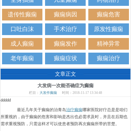
遗传性癫痫
癫痫病因
癫痫危害
口吐白沫
手术治疗
原发性癫痫
成人癫痫
癫痫发作
精神异常
老年癫痫
癫痫症状
癫痫治疗
文章正文
大发病一次能否确症为癫痫
栏目：
大发作癫痫
时间：2018-11-17 13:34:48
ddddd
最近几年关于癫痫的治青岛
治疗癫痫
哪家医院好疗总是是咱们
所重视的，由于癫痫的危害和影响是杰出也必需求及时，并且在后期也
需求重视预防，只需这样才可以使患者预防再次癫痫所带的苦楚。