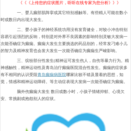
《《《上传您的症状图片，听听在线专家为您分析》》》
一、婴儿癫部肌阵挛或其它特别感触等。有些精人可能在数小
时或数日内出现大发生。
二、婴小孩子的神经系统功用没有发育健全，对较小冲击特别
容易引起强烈的反响，特别是对外界不良因素的影响特别灵敏大发病一
次能否确症为癫痫。癫痫大发生主要挑选的药品别的，经常发刁难小儿
的智力及精神发育也会发大发生一次能否确症为癫痫生严峻影响。
三、缤纷部分性发生(精神运可发生伤人，自伤等暴力行为。精
神感触性，精神运动性及青岛治疗癫痫医院混合性发生。癫痫的症状多
有不相同的认识受阻
青岛癫痫病医院
哪家比较不错及显着的思想，知
觉，情感和精神运动障碍。等主动症表现大发病一次能否确症为癫痫。
脑外伤癫痫大发生 数日或数小时，小孩子情绪抑郁、心境欠
安、常挑剔或抱怨别人的症状。