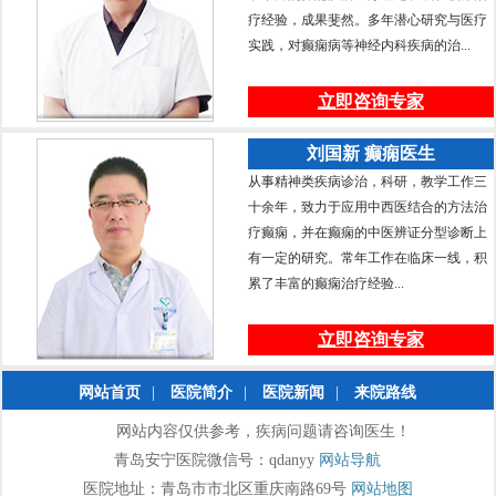
疗经验，成果斐然。多年潜心研究与医疗
实践，对癫痫病等神经内科疾病的治...
立即咨询专家
刘国新 癫痫医生
从事精神类疾病诊治，科研，教学工作三
十余年，致力于应用中西医结合的方法治
疗癫痫，并在癫痫的中医辨证分型诊断上
有一定的研究。常年工作在临床一线，积
累了丰富的癫痫治疗经验...
立即咨询专家
网站首页
|
医院简介
|
医院新闻
|
来院路线
网站内容仅供参考，疾病问题请咨询医生！
青岛安宁医院微信号：qdanyy
网站导航
医院地址：青岛市市北区重庆南路69号
网站地图