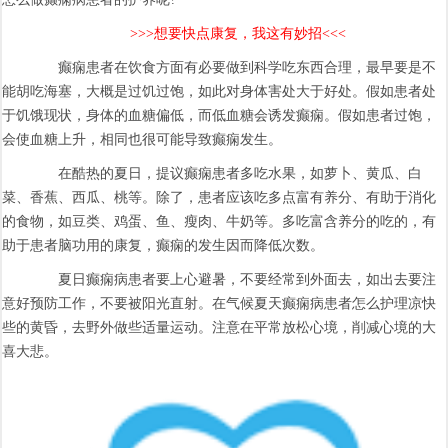
>>>想要快点康复，我这有妙招<<<
癫痫患者在饮食方面有必要做到科学吃东西合理，最早要是不
能胡吃海塞，大概是过饥过饱，如此对身体害处大于好处。假如患者处
于饥饿现状，身体的血糖偏低，而低血糖会诱发癫痫。假如患者过饱，
会使血糖上升，相同也很可能导致癫痫发生。
在酷热的夏日，提议癫痫患者多吃水果，如萝卜、黄瓜、白
菜、香蕉、西瓜、桃等。除了，患者应该吃多点富有养分、有助于消化
的食物，如豆类、鸡蛋、鱼、瘦肉、牛奶等。多吃富含养分的吃的，有
助于患者脑功用的康复，癫痫的发生因而降低次数。
夏日癫痫病患者要上心避暑，不要经常到外面去，如出去要注
意好预防工作，不要被阳光直射。在气候夏天癫痫病患者怎么护理凉快
些的黄昏，去野外做些适量运动。注意在平常放松心境，削减心境的大
喜大悲。