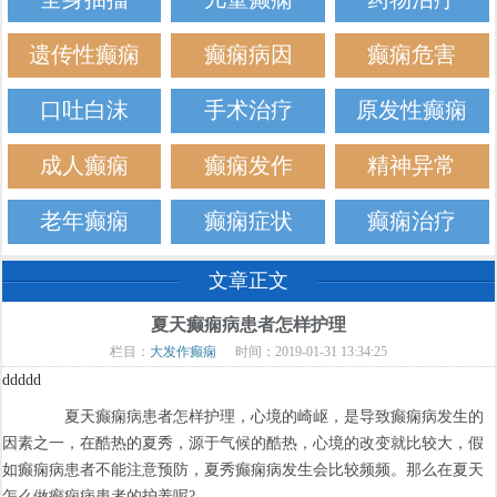
遗传性癫痫
癫痫病因
癫痫危害
口吐白沫
手术治疗
原发性癫痫
成人癫痫
癫痫发作
精神异常
老年癫痫
癫痫症状
癫痫治疗
文章正文
夏天癫痫病患者怎样护理
栏目：
大发作癫痫
时间：2019-01-31 13:34:25
ddddd
夏天癫痫病患者怎样护理，心境的崎岖，是导致癫痫病发生的
因素之一，在酷热的夏秀，源于气候的酷热，心境的改变就比较大，假
如癫痫病患者不能注意预防，夏秀癫痫病发生会比较频频。那么在夏天
怎么做癫痫病患者的护养呢?