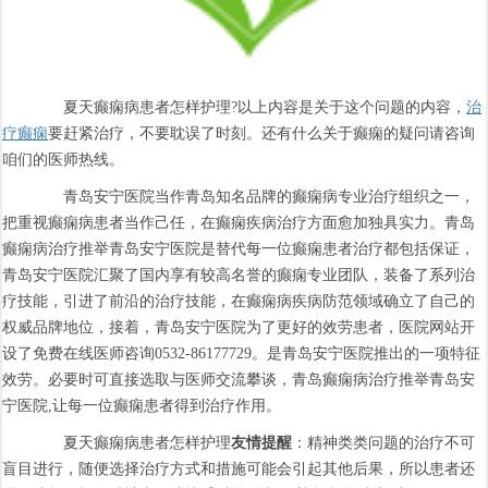
夏天癫痫病患者怎样护理?以上内容是关于这个问题的内容，
治
疗癫痫
要赶紧治疗，不要耽误了时刻。还有什么关于癫痫的疑问请咨询
咱们的医师热线。
青岛安宁医院当作青岛知名品牌的癫痫病专业治疗组织之一，
把重视癫痫病患者当作己任，在癫痫疾病治疗方面愈加独具实力。青岛
癫痫病治疗推举青岛安宁医院是替代每一位癫痫患者治疗都包括保证，
青岛安宁医院汇聚了国内享有较高名誉的癫痫专业团队，装备了系列治
疗技能，引进了前沿的治疗技能，在癫痫病疾病防范领域确立了自己的
权威品牌地位，接着，青岛安宁医院为了更好的效劳患者，医院网站开
设了免费在线医师咨询0532-86177729。是青岛安宁医院推出的一项特征
效劳。必要时可直接选取与医师交流攀谈，青岛癫痫病治疗推举青岛安
宁医院,让每一位癫痫患者得到治疗作用。
夏天癫痫病患者怎样护理
友情提醒
：精神类类问题的治疗不可
盲目进行，随便选择治疗方式和措施可能会引起其他后果，所以患者还