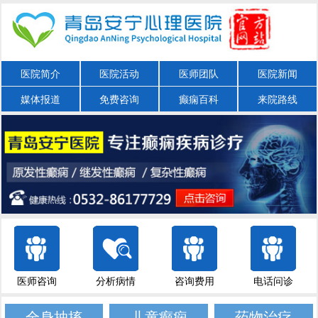
医院简介
医院活动
医师团队
医院新闻
媒体报道
免费咨询
癫痫百科
来院路线
医师咨询
分析病情
咨询费用
电话问诊
全身抽搐
儿童癫痫
药物治疗