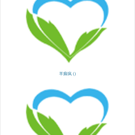
羊癫疯 ()