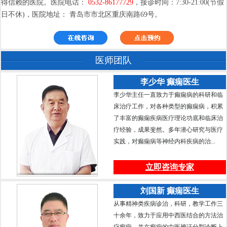
得信赖的医院。医院电话：
0532-86177729
，接诊时间：7:30-21:00(节假
日不休)，医院地址： 青岛市市北区重庆南路69号。
医师团队
李少华 癫痫医生
李少华主任一直致力于癫痫病的科研和临
床治疗工作，对各种类型的癫痫病，积累
了丰富的癫痫疾病医疗理论功底和临床治
疗经验，成果斐然。多年潜心研究与医疗
实践，对癫痫病等神经内科疾病的治...
立即咨询专家
刘国新 癫痫医生
从事精神类疾病诊治，科研，教学工作三
十余年，致力于应用中西医结合的方法治