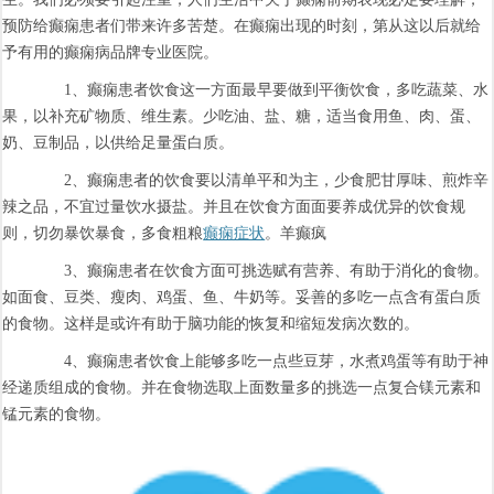
预防给癫痫患者们带来许多苦楚。在癫痫出现的时刻，第从这以后就给
予有用的癫痫病品牌专业医院。
1、癫痫患者饮食这一方面最早要做到平衡饮食，多吃蔬菜、水
果，以补充矿物质、维生素。少吃油、盐、糖，适当食用鱼、肉、蛋、
奶、豆制品，以供给足量蛋白质。
2、癫痫患者的饮食要以清单平和为主，少食肥甘厚味、煎炸辛
辣之品，不宜过量饮水摄盐。并且在饮食方面面要养成优异的饮食规
则，切勿暴饮暴食，多食粗粮
癫痫症状
。羊癫疯
3、癫痫患者在饮食方面可挑选赋有营养、有助于消化的食物。
如面食、豆类、瘦肉、鸡蛋、鱼、牛奶等。妥善的多吃一点含有蛋白质
的食物。这样是或许有助于脑功能的恢复和缩短发病次数的。
4、癫痫患者饮食上能够多吃一点些豆芽，水煮鸡蛋等有助于神
经递质组成的食物。并在食物选取上面数量多的挑选一点复合镁元素和
锰元素的食物。