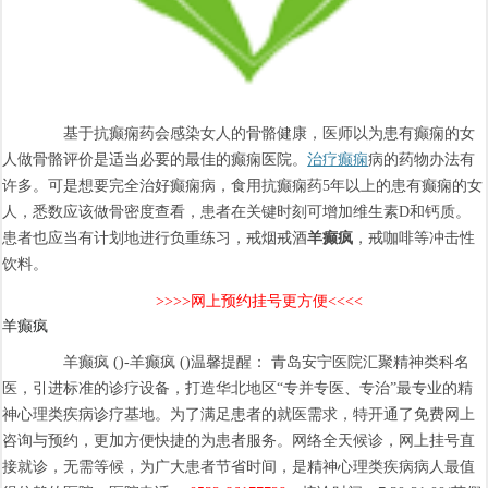
基于抗癫痫药会感染女人的骨骼健康，医师以为患有癫痫的女
人做骨骼评价是适当必要的最佳的癫痫医院。
治疗癫痫
病的药物办法有
许多。可是想要完全治好癫痫病，食用抗癫痫药5年以上的患有癫痫的女
人，悉数应该做骨密度查看，患者在关键时刻可增加维生素D和钙质。
患者也应当有计划地进行负重练习，戒烟戒酒
羊癫疯
，戒咖啡等冲击性
饮料。
>>>>网上预约挂号更方便<<<<
羊癫疯
羊癫疯 ()-羊癫疯 ()温馨提醒： 青岛安宁医院汇聚精神类科名
医，引进标准的诊疗设备，打造华北地区“专并专医、专治”最专业的精
神心理类疾病诊疗基地。为了满足患者的就医需求，特开通了免费网上
咨询与预约，更加方便快捷的为患者服务。网络全天候诊，网上挂号直
接就诊，无需等候，为广大患者节省时间，是精神心理类疾病病人最值