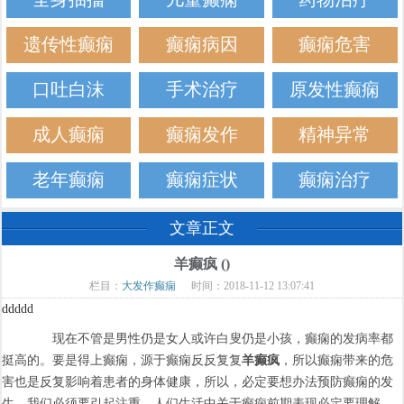
遗传性癫痫
癫痫病因
癫痫危害
口吐白沫
手术治疗
原发性癫痫
成人癫痫
癫痫发作
精神异常
老年癫痫
癫痫症状
癫痫治疗
文章正文
羊癫疯 ()
栏目：
大发作癫痫
时间：2018-11-12 13:07:41
ddddd
现在不管是男性仍是女人或许白叟仍是小孩，癫痫的发病率都
挺高的。要是得上癫痫，源于癫痫反反复复
羊癫疯
，所以癫痫带来的危
害也是反复影响着患者的身体健康，所以，必定要想办法预防癫痫的发
生。我们必须要引起注重，人们生活中关于癫痫前期表现必定要理解，