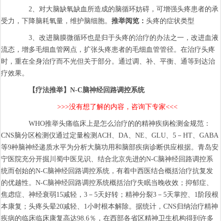
2、对大脑缺氧缺血所造成的脑循环妨碍，可增强头疼患者的承
受力，下降脑耗氧量，维护脑细胞。
推举阅览：
头疼的症状类型
3、改进脑膜微循环也是归于头疼的治疗的办法之一，改进血液
流态，增多毛细血管网点，扩张头疼患者的毛细血管管径。在治疗头疼
时，重在全身治疗而不光但关于部分。通过调、补、平衡、通等到达治
疗效果。
【疗法推举】
N-C脑神经回路调控系统
>>>没有想了解的内容，咨询下专家<<<
WHO推举头痛临床上是怎么治疗的的精神疾病检测金规范：
CNS脑分区检测仪通过定量检测ACH、DA、NE、GLU、5－HT、GABA
等9种脑神经递质水平为分析大脑功用和脑部疾病诊断供应根据。青岛安
宁医院充分开掘川蜀中医见识、结合北京先进的N-C脑神经回路调控系
统而创始的N-C脑神经回路调控系统，有着中西医结合概括治疗抗复发
的优越性。N-C脑神经回路调控系统概括治疗失眠当晚收效；抑郁症、
焦虑症、神经衰弱15减轻，3－5天好转；精神分裂3－5天掌控、1阶段根
本康复；头疼头晕20减轻、1小时根本解除。据统计，CNS归纳治疗精神
疾病的临床临床康复高达98.6％，在西部各省区精神卫生机构得到许多