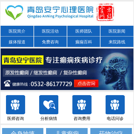
医院简介
医院活动
医师团队
医院新闻
媒体报道
免费咨询
癫痫百科
来院路线
医师咨询
分析病情
咨询费用
电话问诊
全身抽搐
儿童癫痫
药物治疗