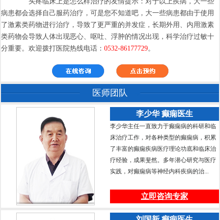
头疼临床上是怎么样治疗的友情提示：对于以上疾病，大一些
病患都会选择自己服药治疗，可是您不知道吧，大一些病患都由于使用
了激素类药物进行治疗，导致了更严重的并发症，长期外用、内用激素
类药物会导致人体出现恶心、呕吐、浮肿的情况出现，科学治疗过敏十
分重要。欢迎拨打医院热线电话：
0532-86177729
。
医师团队
李少华 癫痫医生
李少华主任一直致力于癫痫病的科研和临
床治疗工作，对各种类型的癫痫病，积累
了丰富的癫痫疾病医疗理论功底和临床治
疗经验，成果斐然。多年潜心研究与医疗
实践，对癫痫病等神经内科疾病的治...
立即咨询专家
刘国新 癫痫医生