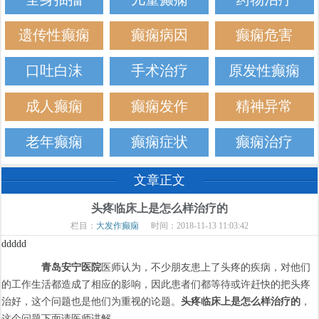
遗传性癫痫
癫痫病因
癫痫危害
口吐白沫
手术治疗
原发性癫痫
成人癫痫
癫痫发作
精神异常
老年癫痫
癫痫症状
癫痫治疗
文章正文
头疼临床上是怎么样治疗的
栏目：
大发作癫痫
时间：2018-11-13 11:03:42
ddddd
青岛安宁医院
医师认为，不少朋友患上了头疼的疾病，对他们
的工作生活都造成了相应的影响，因此患者们都等待或许赶快的把头疼
治好，这个问题也是他们为重视的论题。
头疼临床上是怎么样治疗的
，
这个问题下面请医师讲解。