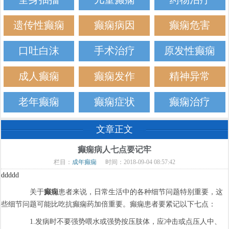
遗传性癫痫
癫痫病因
癫痫危害
口吐白沫
手术治疗
原发性癫痫
成人癫痫
癫痫发作
精神异常
老年癫痫
癫痫症状
癫痫治疗
文章正文
癫痫病人七点要记牢
栏目：
成年癫痫
时间：2018-09-04 08:57:42
ddddd
关于
癫痫
患者来说，日常生活中的各种细节问题特别重要，这
些细节问题可能比吃抗癫痫药加倍重要。癫痫患者要紧记以下七点：
1.发病时不要强势喂水或强势按压肢体，应冲击或点压人中、