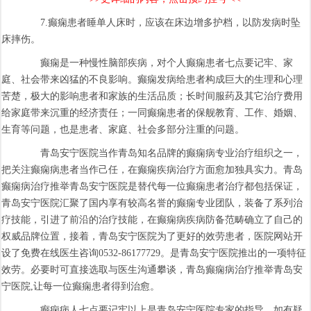
7.癫痫患者睡单人床时，应该在床边增多护档，以防发病时坠
床摔伤。
癫痫是一种慢性脑部疾病，对个人癫痫患者七点要记牢、家
庭、社会带来凶猛的不良影响。癫痫发病给患者构成巨大的生理和心理
苦楚，极大的影响患者和家族的生活品质；长时间服药及其它治疗费用
给家庭带来沉重的经济责任；一同癫痫患者的保舰教育、工作、婚姻、
生育等问题，也是患者、家庭、社会多部分注重的问题。
青岛安宁医院当作青岛知名品牌的癫痫病专业治疗组织之一，
把关注癫痫病患者当作己任，在癫痫疾病治疗方面愈加独具实力。青岛
癫痫病治疗推举青岛安宁医院是替代每一位癫痫患者治疗都包括保证，
青岛安宁医院汇聚了国内享有较高名誉的癫痫专业团队，装备了系列治
疗技能，引进了前沿的治疗技能，在癫痫病疾病防备范畴确立了自己的
权威品牌位置，接着，青岛安宁医院为了更好的效劳患者，医院网站开
设了免费在线医生咨询0532-86177729。是青岛安宁医院推出的一项特征
效劳。必要时可直接选取与医生沟通攀谈，青岛癫痫病治疗推举青岛安
宁医院,让每一位癫痫患者得到治愈。
癫痫病人七点要记牢以上是青岛安宁医院专家的指导，如有疑