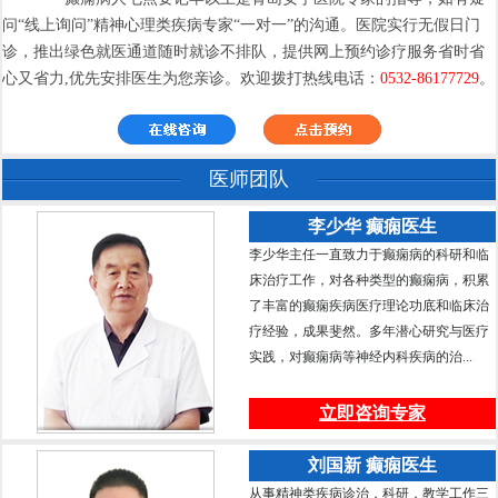
问“线上询问”精神心理类疾病专家“一对一”的沟通。医院实行无假日门
诊，推出绿色就医通道随时就诊不排队，提供网上预约诊疗服务省时省
心又省力,优先安排医生为您亲诊。欢迎拨打热线电话：
0532-86177729
。
医师团队
李少华 癫痫医生
李少华主任一直致力于癫痫病的科研和临
床治疗工作，对各种类型的癫痫病，积累
了丰富的癫痫疾病医疗理论功底和临床治
疗经验，成果斐然。多年潜心研究与医疗
实践，对癫痫病等神经内科疾病的治...
立即咨询专家
刘国新 癫痫医生
从事精神类疾病诊治，科研，教学工作三